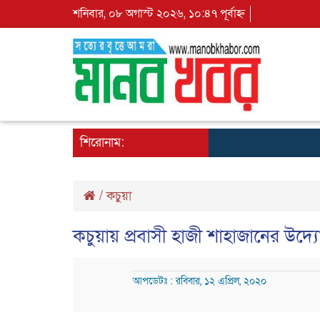
শনিবার, ০৮ অগাস্ট ২০২৬, ১০:৪৭ পূর্বাহ্ন
শিরোনাম:
/
কচুয়া
কচুয়ায় প্রবাসী হাজী শাহাজানের উদ্যো
আপডেটঃ : রবিবার, ১২ এপ্রিল, ২০২০