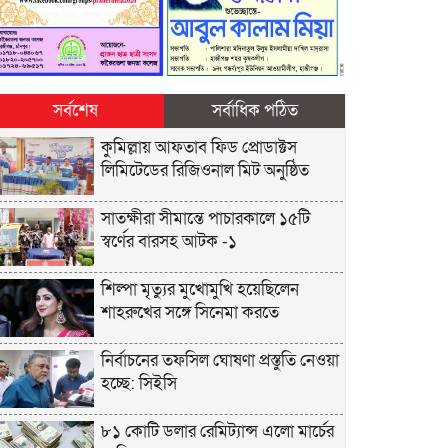
সর্বশেষ
সর্বাধিক পঠিত
কুমিল্লায় আফতাব ফিড প্রোডাক্টস
লিমিটেডের রিজিওনাল মিট অনুষ্ঠিত
সাতক্ষীরা সীমান্তে পাচারকালে ১৫টি
স্বর্ণের বারসহ আটক -১
শিল্পা মৃত্যুর মুখোমুখি হয়েছিলেন
শাহরুখের সঙ্গে সিনেমা করতে
নির্বাচনের তফসিল ঘোষণা প্রস্তুতি নেওয়া
হচ্ছে: সিইসি
৮১ কোটি ডলার রেমিট্যান্স এলো মার্চের