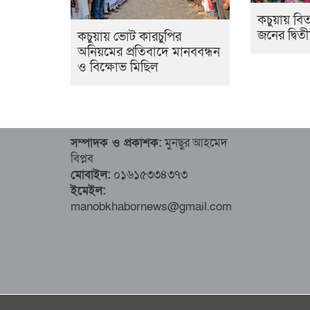
কচুয়ায় বি
জনের দ্বিত
কচুয়ায় ভোট কারচুপির
অনিয়মের প্রতিবাদে মানববন্ধন
ও বিক্ষোভ মিছিল
সম্পাদক ও প্রকাশক:
মুনছুর আহমেদ
বিপ্লব
মোবাইল:
০১৬১৫৩৩৪৩৭৩
ইমেইল:
manobkhabornews@gmail.com