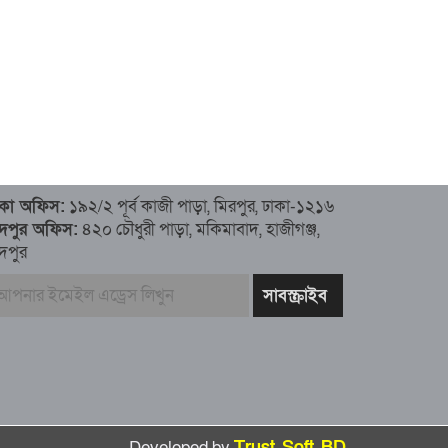
াকা অফিস:
১৯২/২ পূর্ব কাজী পাড়া, মিরপুর, ঢাকা-১২১৬
াঁদপুর অফিস:
৪২০ চৌধুরী পাড়া, মকিমাবাদ, হাজীগঞ্জ,
ঁদপুর
Developed by
Trust Soft BD