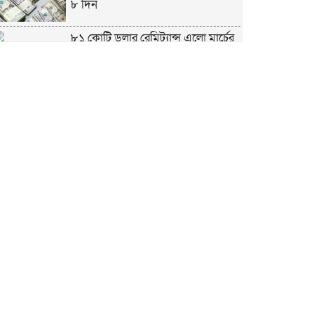
৮ দিন
৮১ কোটি ডলার রেমিট্যান্স এলো মার্চের
৮ দিন
এখনও অপরিবর্তিত মাগুরার সেই
শিশুটির অবস্থা
দায়িত্বরত ট্রাফিক পুলিশকে মারধর,
গ্রেপ্তার ১
ঢাকার ৪ থানা পরিদর্শন করলেন স্বরাষ্ট্র
উপদেষ্টার
আশাবাদী ট্রাম্প,শান্তির জন্য ছাড়ে রাজি
ইউক্রেইন?