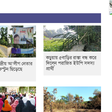
কচুয়ায় ৫বাড়ির রাস্তা বন্ধ করে
দিলেন পরাজিত ইউপি সদস্য
্দ্রীয় আ‘লীগ নেতার
প্রার্থী
েস্টুন ছিড়েছে