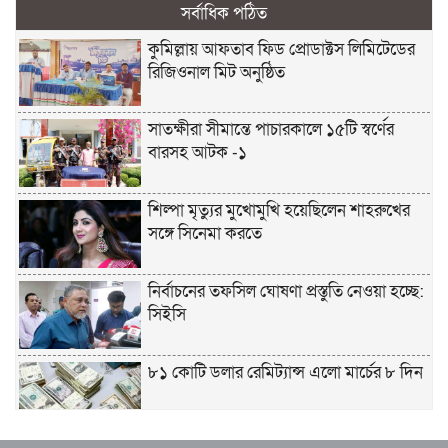
সর্বাধিক পঠিত
কুমিল্লায় আফতাব ফিড প্রোডাক্টস লিমিটেডের
রিজিওনাল মিট অনুষ্ঠিত
সাতক্ষীরা সীমান্তে পাচারকালে ১৫টি স্বর্ণের
বারসহ আটক -১
শিল্পা মৃত্যুর মুখোমুখি হয়েছিলেন শাহরুখের
সঙ্গে সিনেমা করতে
নির্বাচনের তফসিল ঘোষণা প্রস্তুতি নেওয়া হচ্ছে:
সিইসি
৮১ কোটি ডলার রেমিট্যান্স এলো মার্চের ৮ দিন