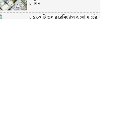
৮ দিন
৮১ কোটি ডলার রেমিট্যান্স এলো মার্চের
৮ দিন
এখনও অপরিবর্তিত মাগুরার সেই
শিশুটির অবস্থা
দায়িত্বরত ট্রাফিক পুলিশকে মারধর,
গ্রেপ্তার ১
ঢাকার ৪ থানা পরিদর্শন করলেন স্বরাষ্ট্র
উপদেষ্টার
আশাবাদী ট্রাম্প,শান্তির জন্য ছাড়ে রাজি
ইউক্রেইন?