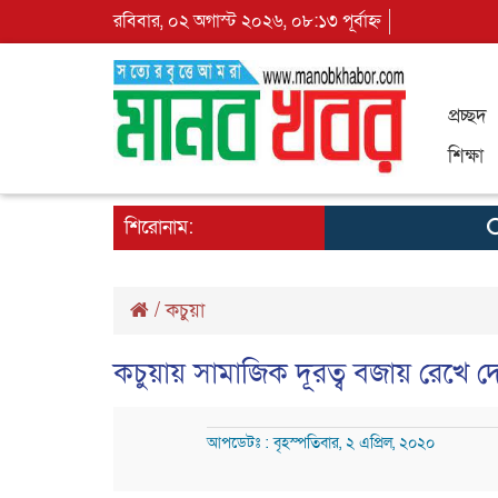
রবিবার, ০২ অগাস্ট ২০২৬, ০৮:১৩ পূর্বাহ্ন
প্রচ্ছদ
শিক্ষা
শিরোনাম:
কু
/
কচুয়া
কচুয়ায় সামাজিক দূরত্ব বজায় রেখে দো
আপডেটঃ : বৃহস্পতিবার, ২ এপ্রিল, ২০২০