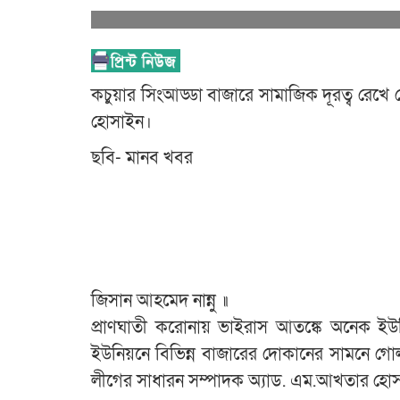
কচুয়ার সিংআড্ডা বাজারে সামাজিক দূরত্ব রেখ
হোসাইন।
ছবি- মানব খবর
জিসান আহমেদ নান্নু ॥
প্রাণঘাতী করোনায় ভাইরাস আতঙ্কে অনেক ইউন
ইউনিয়নে বিভিন্ন বাজারের দোকানের সামনে গোল
লীগের সাধারন সম্পাদক অ্যাড. এম.আখতার হো