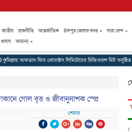
জাতীয়
রাজনীতি
আন্তর্জাতিক
চাঁদপুর জেলার খবর
সারা দেশ
প্রবাস
অন্যান্য
মিল্লায় আফতাব ফিড প্রোডাক্টস লিমিটেডের রিজিওনাল মিট অনুষ্ঠিত
স
ফ
কানে গোল বৃত্ত ও জীবানুনাশক স্প্রে
শেয়ার