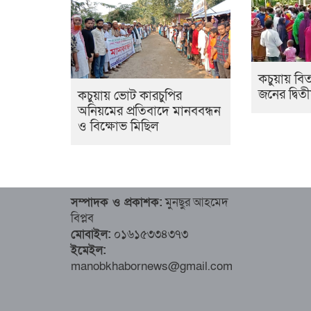
কচুয়ায় বি
জনের দ্বিত
কচুয়ায় ভোট কারচুপির
অনিয়মের প্রতিবাদে মানববন্ধন
ও বিক্ষোভ মিছিল
সম্পাদক ও প্রকাশক:
মুনছুর আহমেদ
বিপ্লব
মোবাইল:
০১৬১৫৩৩৪৩৭৩
ইমেইল:
manobkhabornews@gmail.com