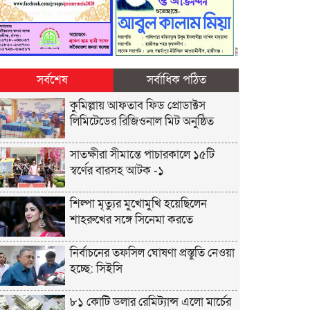
সর্বশেষ
সর্বাধিক পঠিত
কুমিল্লায় আফতাব ফিড প্রোডাক্টস
লিমিটেডের রিজিওনাল মিট অনুষ্ঠিত
সাতক্ষীরা সীমান্তে পাচারকালে ১৫টি
স্বর্ণের বারসহ আটক -১
শিল্পা মৃত্যুর মুখোমুখি হয়েছিলেন
শাহরুখের সঙ্গে সিনেমা করতে
নির্বাচনের তফসিল ঘোষণা প্রস্তুতি নেওয়া
হচ্ছে: সিইসি
৮১ কোটি ডলার রেমিট্যান্স এলো মার্চের