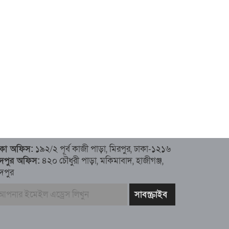
াকা অফিস:
১৯২/২ পূর্ব কাজী পাড়া, মিরপুর, ঢাকা-১২১৬
াঁদপুর অফিস:
৪২০ চৌধুরী পাড়া, মকিমাবাদ, হাজীগঞ্জ,
ঁদপুর