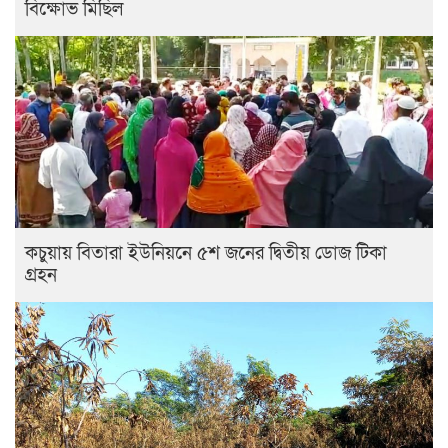
বিক্ষোভ মিছিল
কচুয়ায় বিতারা ইউনিয়নে ৫শ জনের দ্বিতীয় ডোজ টিকা
গ্রহন