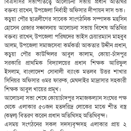
বিএসসির সভাপতিত্বে আলোচনা সভায় প্রধান অতিথির
বক্তব্য রাখেন, উপজেলা নির্বাহী অফিসার দীপায়ন দাস শুভ।
কচুয়া পৌর ছাত্রলীগের সাবেক সাংগঠনিক সম্পাদক মহসিন
হোসেন রেজার সঞ্চালনায় আলোচনা সভায় বিশেষ অতিথির
বক্তব্য রাখেন, উপজেলা পরিষদের ভাইস চেয়ারম্যান মাহবুব
আলম, উপজেলা সমাজসেবা কর্মকর্তা আকতার উদ্দীন প্রধান,
কচুয়া পৌর কাউন্সিলর আবুল কালাম, কোয়া-চাঁদপুর
সরকারি প্রাথমিক বিদ্যালয়ের প্রধান শিক্ষক আরিফুল
ইসলাম, বাংলাদেশ সোনালী ব্যাংক মতলব উত্তর শাখার
সিনিয়র অফিসার ওমর ফারুক, মেঘদাইর মাদ্রাসার সহকারী
শিক্ষক আবুল খায়ের প্রমূখ।
আলোচনা সভা শেষে কোয়াচাঁদপুর সমাজকল্যান সংঘের পক্ষ
থেকে এলাকার ৫০জন হতদরিদ্র লোকের মাঝে শীত বস্ত্র
(কম্বল) বিতরণ করেন প্রধান অতিথিসহ অতিথিবৃন্দ।
এসময় সংগঠনের সকল সদস্যবৃন্দসহ এলাকার প্রায় ২