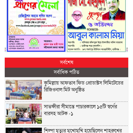
সর্বশেষ
সর্বাধিক পঠিত
কুমিল্লায় আফতাব ফিড প্রোডাক্টস লিমিটেডের
রিজিওনাল মিট অনুষ্ঠিত
সাতক্ষীরা সীমান্তে পাচারকালে ১৫টি স্বর্ণের
বারসহ আটক -১
শিল্পা মৃত্যুর মুখোমুখি হয়েছিলেন শাহরুখের