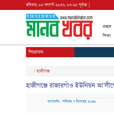
রবিবার, ০২ অগাস্ট ২০২৬, ০৬:২২ পূর্বাহ্ন
প্রচ্ছদ
শিক্ষা
শিরোনাম:
/
হাজীগঞ্জ
হাজীগঞ্জে রাজারগাঁও ইউনিয়ন আ’লীগের 
আপডেটঃ : শনিবার, ৭ ডিসেম্বর, ২০১৯