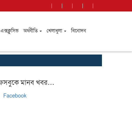
এক্সক্লুসিভ
অর্থনীতি
খেলাধুলা
বিনোদন
কুমিল্লায় আফতাব
েসবুকে মানব খবর…
Facebook