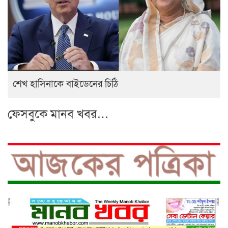
শেখ হাসিনাকে বাইডেনের চিঠি
ফেসবুকে মানব খবর…