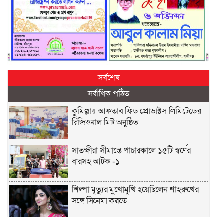
সর্বশেষ
সর্বাধিক পঠিত
কুমিল্লায় আফতাব ফিড প্রোডাক্টস লিমিটেডের
রিজিওনাল মিট অনুষ্ঠিত
সাতক্ষীরা সীমান্তে পাচারকালে ১৫টি স্বর্ণের
বারসহ আটক -১
শিল্পা মৃত্যুর মুখোমুখি হয়েছিলেন শাহরুখের
সঙ্গে সিনেমা করতে