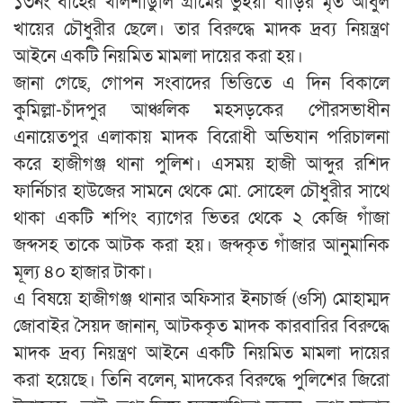
১৩নং বাহের খলিশাডুলি গ্রামের ভুঁইয়া বাড়ির মৃত আবুল
খায়ের চৌধুরীর ছেলে। তার বিরুদ্ধে মাদক দ্রব্য নিয়ন্ত্রণ
আইনে একটি নিয়মিত মামলা দায়ের করা হয়।
জানা গেছে, গোপন সংবাদের ভিত্তিতে এ দিন বিকালে
কুমিল্লা-চাঁদপুর আঞ্চলিক মহসড়কের পৌরসভাধীন
এনায়েতপুর এলাকায় মাদক বিরোধী অভিযান পরিচালনা
করে হাজীগঞ্জ থানা পুলিশ। এসময় হাজী আব্দুর রশিদ
ফার্নিচার হাউজের সামনে থেকে মো. সোহেল চৌধুরীর সাথে
থাকা একটি শপিং ব্যাগের ভিতর থেকে ২ কেজি গাঁজা
জব্দসহ তাকে আটক করা হয়। জব্দকৃত গাঁজার আনুমানিক
মূল্য ৪০ হাজার টাকা।
এ বিষয়ে হাজীগঞ্জ থানার অফিসার ইনচার্জ (ওসি) মোহাম্মদ
জোবাইর সৈয়দ জানান, আটককৃত মাদক কারবারির বিরুদ্ধে
মাদক দ্রব্য নিয়ন্ত্রণ আইনে একটি নিয়মিত মামলা দায়ের
করা হয়েছে। তিনি বলেন, মাদকের বিরুদ্ধে পুলিশের জিরো