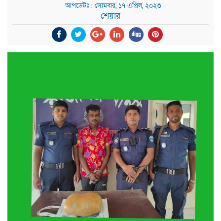
আপডেটঃ : সোমবার, ১৭ এপ্রিল, ২০২৩
শেয়ার