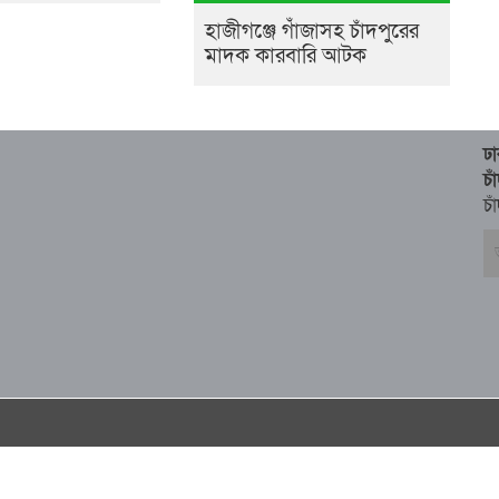
হাজীগঞ্জে গাঁজাসহ চাঁদপুরের
মাদক কারবারি আটক
ঢ
চ
চা