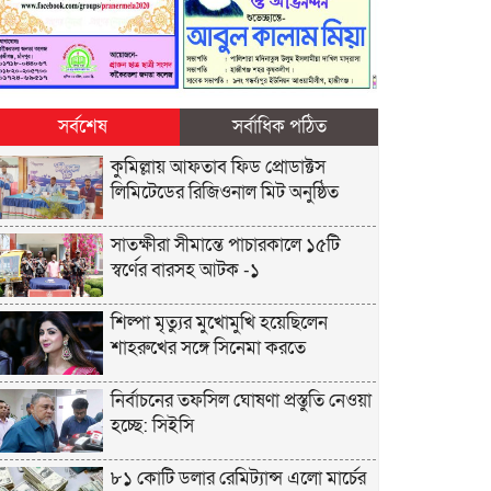
সর্বশেষ
সর্বাধিক পঠিত
কুমিল্লায় আফতাব ফিড প্রোডাক্টস
লিমিটেডের রিজিওনাল মিট অনুষ্ঠিত
সাতক্ষীরা সীমান্তে পাচারকালে ১৫টি
স্বর্ণের বারসহ আটক -১
শিল্পা মৃত্যুর মুখোমুখি হয়েছিলেন
শাহরুখের সঙ্গে সিনেমা করতে
নির্বাচনের তফসিল ঘোষণা প্রস্তুতি নেওয়া
হচ্ছে: সিইসি
৮১ কোটি ডলার রেমিট্যান্স এলো মার্চের