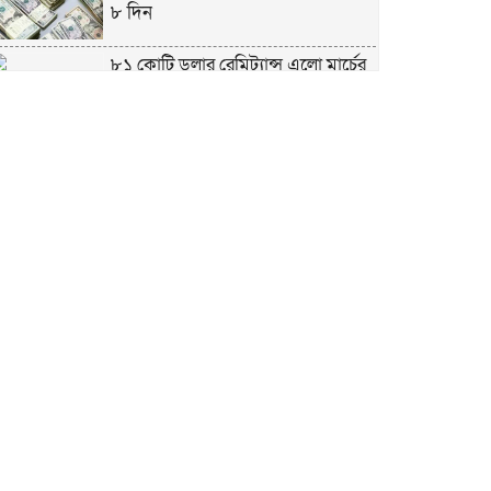
৮ দিন
৮১ কোটি ডলার রেমিট্যান্স এলো মার্চের
৮ দিন
এখনও অপরিবর্তিত মাগুরার সেই
শিশুটির অবস্থা
দায়িত্বরত ট্রাফিক পুলিশকে মারধর,
গ্রেপ্তার ১
ঢাকার ৪ থানা পরিদর্শন করলেন স্বরাষ্ট্র
উপদেষ্টার
আশাবাদী ট্রাম্প,শান্তির জন্য ছাড়ে রাজি
ইউক্রেইন?