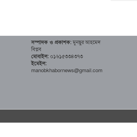
সম্পাদক ও প্রকাশক:
মুনছুর আহমেদ
বিপ্লব
মোবাইল:
০১৬১৫৩৩৪৩৭৩
ইমেইল:
manobkhabornews@gmail.com