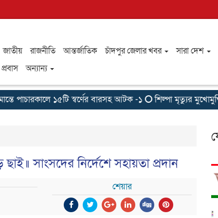
জাতীয়
রাজনীতি
আন্তর্জাতিক
চাঁদপুর জেলার খবর
সারা দেশ
প্রবাস
অন্যান্য
ে পাচারকালে ১৫টি স্বর্ণের বারসহ আটক -১
শিল্পা মৃত্যুর মুখোমুখি 
ফ
ড়ে ছাই॥ সাংসদের নির্দেশে সহায়তা প্রদান
শেয়ার