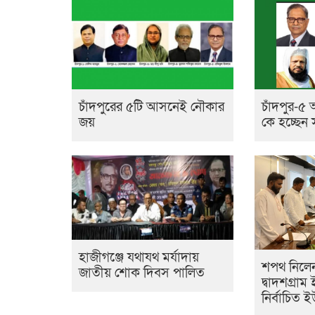
চাঁদপুরের ৫টি আসনেই নৌকার
চাঁদপুর-৫ 
জয়
কে হচ্ছেন
হাজীগঞ্জে যথাযথ মর্যাদায়
শপথ নিলেন
জাতীয় শোক দিবস পালিত
দ্বাদশগ্রা
নির্বাচিত 