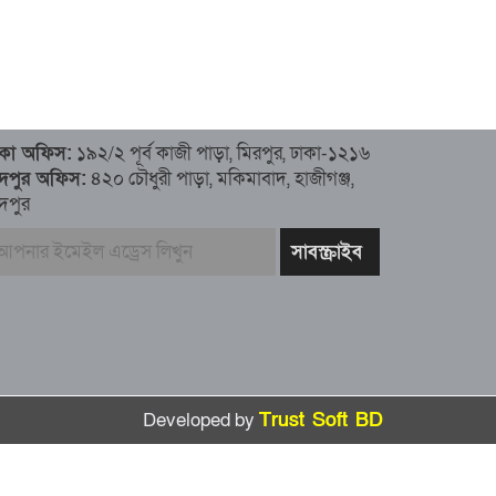
াকা অফিস:
১৯২/২ পূর্ব কাজী পাড়া, মিরপুর, ঢাকা-১২১৬
াঁদপুর অফিস:
৪২০ চৌধুরী পাড়া, মকিমাবাদ, হাজীগঞ্জ,
ঁদপুর
Developed by
Trust Soft BD