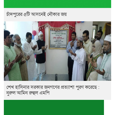
চাঁদপুরের ৫টি আসনেই নৌকার জয়
শেখ হাসিনার সরকার জনগণের প্রত্যাশা পুরণ করেছে :
নুরুল আমিন রুহুল এমপি