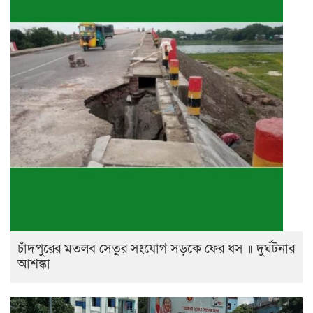
চাঁদপুরের মতলব সেতুর সংযোগ সড়কে ফের ধস ॥ দুর্ঘটনার
আশঙ্কা