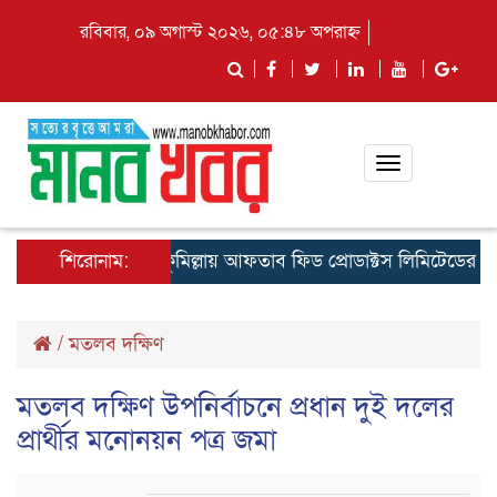
রবিবার, ০৯ অগাস্ট ২০২৬, ০৫:৪৮ অপরাহ্ন
Toggle
navigation
শিরোনাম:
কুমিল্লায় আফতাব ফিড প্রোডাক্টস লিমিটেডের রিজিওনা
/
মতলব দক্ষিণ
মতলব দক্ষিণ উপনির্বাচনে প্রধান দুই দলের
প্রার্থীর মনোনয়ন পত্র জমা