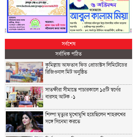
সর্বশেষ
সর্বাধিক পঠিত
কুমিল্লায় আফতাব ফিড প্রোডাক্টস লিমিটেডের
রিজিওনাল মিট অনুষ্ঠিত
সাতক্ষীরা সীমান্তে পাচারকালে ১৫টি স্বর্ণের
বারসহ আটক -১
শিল্পা মৃত্যুর মুখোমুখি হয়েছিলেন শাহরুখের
সঙ্গে সিনেমা করতে