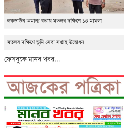
লকডাউন অমান্য করায় মতলব দক্ষিণে ১৪ মামলা
মতলব দক্ষিণে ভূমি সেবা সপ্তাহ উদ্বোধন
ফেসবুকে মানব খবর…