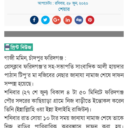
আপডেটঃ : রবিবার, ২৮ জুন, ২০২০
শেয়ার
গাজী মমিন, চাঁদপুর ফরিদগঞ্জ :
প্রেসক্লাব ফরিদগঞ্জ’র সহ-সভাপতি সাংবাদিক আলী হায়দার
পাঠান টিপু’র মা নজিবের নেছার জানাযা নামাজ শেষে দাফন
সম্পন্ন হয়েছে।
শনিবার (২৭ শে জুন) বিকাল ৪ টা ৫০ মিনিটে ফরিদগঞ্জ
পৌর সদরের কাছিয়াড়া গ্রামে নিজ বাড়ীতে ইন্তোকল করেন
তিনি (ইন্নাল্লিাহি ওয়া ইন্না ইলাইহি রাজিউন)।
শনিবার রাত সোয়া ১০ টার সময় জানাযা নামাজ শেষে তাকে
নিজ বাড়ির পারিবারিক কবরস্থানে দাফন করা হয়।