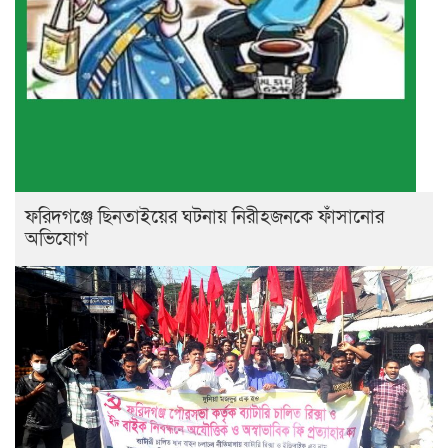
ফরিদগঞ্জে ছিনতাইয়ের ঘটনায় নিরীহজনকে ফাঁসানোর
অভিযোগ