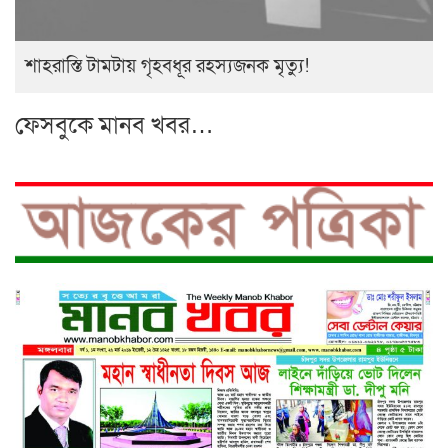
শাহরাস্তি টামটায় গৃহবধূর রহস্যজনক মৃত্যু!
ফেসবুকে মানব খবর…