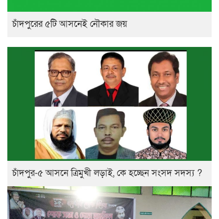
চাঁদপুরের ৫টি আসনেই নৌকার জয়
চাঁদপুর-৫ আসনে ত্রিমুখী লড়াই, কে হচ্ছেন সংসদ সদস্য ?