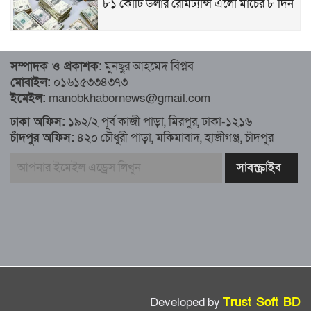
৮১ কোটি ডলার রেমিট্যান্স এলো মার্চের ৮ দিন
৮১ কোটি ডলার রেমিট্যান্স এলো মার্চের ৮ দিন
সম্পাদক ও প্রকাশক:
মুনছুর আহমেদ বিপ্লব
মোবাইল:
০১৬১৫৩৩৪৩৭৩
এখনও অপরিবর্তিত মাগুরার সেই শিশুটির
ইমেইল:
manobkhabornews@gmail.com
অবস্থা
ঢাকা অফিস:
১৯২/২ পূর্ব কাজী পাড়া, মিরপুর, ঢাকা-১২১৬
চাঁদপুর অফিস:
৪২০ চৌধুরী পাড়া, মকিমাবাদ, হাজীগঞ্জ, চাঁদপুর
দায়িত্বরত ট্রাফিক পুলিশকে মারধর, গ্রেপ্তার ১
ঢাকার ৪ থানা পরিদর্শন করলেন স্বরাষ্ট্র
উপদেষ্টার
আশাবাদী ট্রাম্প,শান্তির জন্য ছাড়ে রাজি
ইউক্রেইন?
Developed by
Trust Soft BD