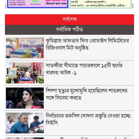
সর্বশেষ
সর্বাধিক পঠিত
কুমিল্লায় আফতাব ফিড প্রোডাক্টস লিমিটেডের
রিজিওনাল মিট অনুষ্ঠিত
সাতক্ষীরা সীমান্তে পাচারকালে ১৫টি স্বর্ণের
বারসহ আটক -১
শিল্পা মৃত্যুর মুখোমুখি হয়েছিলেন শাহরুখের
সঙ্গে সিনেমা করতে
নির্বাচনের তফসিল ঘোষণা প্রস্তুতি নেওয়া হচ্ছে:
সিইসি