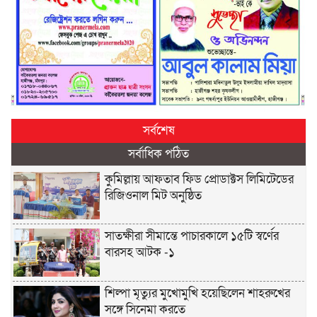
সর্বশেষ
সর্বাধিক পঠিত
কুমিল্লায় আফতাব ফিড প্রোডাক্টস লিমিটেডের
রিজিওনাল মিট অনুষ্ঠিত
সাতক্ষীরা সীমান্তে পাচারকালে ১৫টি স্বর্ণের
বারসহ আটক -১
শিল্পা মৃত্যুর মুখোমুখি হয়েছিলেন শাহরুখের
সঙ্গে সিনেমা করতে