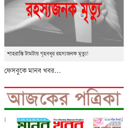
শাহরাস্তি টামটায় গৃহবধূর রহস্যজনক মৃত্যু!
ফেসবুকে মানব খবর…