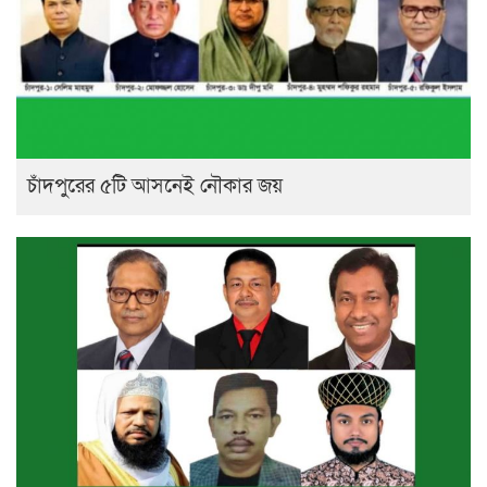
চাঁদপুরের ৫টি আসনেই নৌকার জয়