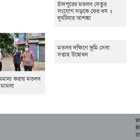
চাঁদপুরের মতলব সেতুর
সংযোগ সড়কে ফের ধস ॥
দুর্ঘটনার আশঙ্কা
মতলব দক্ষিণে ভূমি সেবা
সপ্তাহ উদ্বোধন
মান্য করায় মতলব
 মামলা
ঢ
চ
চা