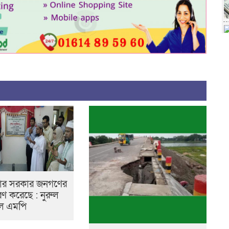
নার সরকার জনগণের
ুরণ করেছে : নুরুল
ুল এমপি