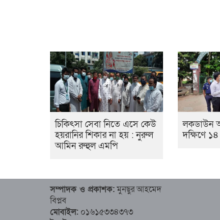
চিকিৎসা সেবা নিতে এসে কেউ
লকডাউন অ
হয়রানির শিকার না হয় : নুরুল
দক্ষিণে ১৪
আমিন রুহুল এমপি
সম্পাদক ও প্রকাশক:
মুনছুর আহমেদ
বিপ্লব
মোবাইল:
০১৬১৫৩৩৪৩৭৩