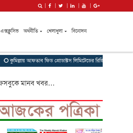
এক্সক্লুসিভ
অর্থনীতি
খেলাধুলা
বিনোদন
কুমিল্লায় আফতাব ফিড প্রোডাক্টস লিমিটেডের রিজিওনাল মিট অনুষ্ঠিত
েসবুকে মানব খবর…