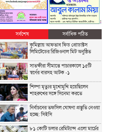
সর্বশেষ
সর্বাধিক পঠিত
কুমিল্লায় আফতাব ফিড প্রোডাক্টস
লিমিটেডের রিজিওনাল মিট অনুষ্ঠিত
সাতক্ষীরা সীমান্তে পাচারকালে ১৫টি
স্বর্ণের বারসহ আটক -১
শিল্পা মৃত্যুর মুখোমুখি হয়েছিলেন
শাহরুখের সঙ্গে সিনেমা করতে
নির্বাচনের তফসিল ঘোষণা প্রস্তুতি নেওয়া
হচ্ছে: সিইসি
৮১ কোটি ডলার রেমিট্যান্স এলো মার্চের