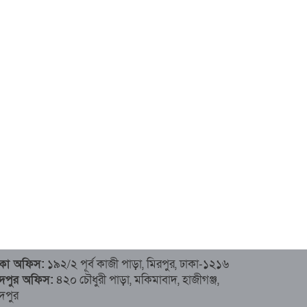
াকা অফিস:
১৯২/২ পূর্ব কাজী পাড়া, মিরপুর, ঢাকা-১২১৬
াঁদপুর অফিস:
৪২০ চৌধুরী পাড়া, মকিমাবাদ, হাজীগঞ্জ,
ঁদপুর