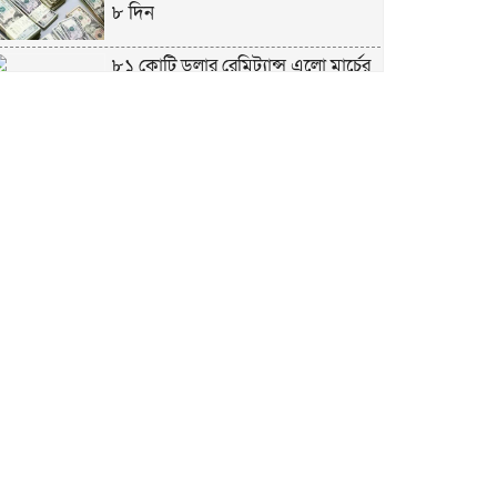
৮ দিন
৮১ কোটি ডলার রেমিট্যান্স এলো মার্চের
৮ দিন
এখনও অপরিবর্তিত মাগুরার সেই
শিশুটির অবস্থা
দায়িত্বরত ট্রাফিক পুলিশকে মারধর,
গ্রেপ্তার ১
ঢাকার ৪ থানা পরিদর্শন করলেন স্বরাষ্ট্র
উপদেষ্টার
আশাবাদী ট্রাম্প,শান্তির জন্য ছাড়ে রাজি
ইউক্রেইন?