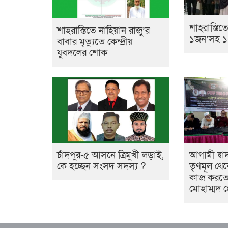
শাহরাস্তিতে
শাহরাস্তিতে নাহিয়ান রাজু’র
১জন’সহ ১২ 
বাবার মৃত্যুতে কেন্দ্রীয়
যুবদলের শোক
চাঁদপুর-৫ আসনে ত্রিমুখী লড়াই,
আগামী দ্বা
কে হচ্ছেন সংসদ সদস্য ?
তৃণমূল থেক
কাজ করতে 
মোহাম্মদ 