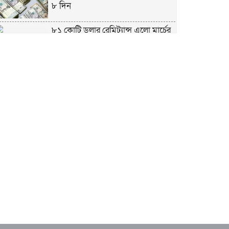
৮ দিন
৮১ কোটি ডলার রেমিট্যান্স এলো মার্চের
৮ দিন
এখনও অপরিবর্তিত মাগুরার সেই
শিশুটির অবস্থা
দায়িত্বরত ট্রাফিক পুলিশকে মারধর,
গ্রেপ্তার ১
ঢাকার ৪ থানা পরিদর্শন করলেন স্বরাষ্ট্র
উপদেষ্টার
আশাবাদী ট্রাম্প,শান্তির জন্য ছাড়ে রাজি
ইউক্রেইন?