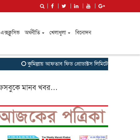
এক্সক্লুসিভ
অর্থনীতি
খেলাধুলা
বিনোদন
কুমিল্লায় আফতাব ফিড প্রোডাক্টস লিমিটেডের রিজিওনাল মিট অ
েসবুকে মানব খবর…