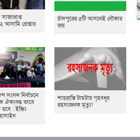
 সাজাপ্রাপ্ত
চাঁদপুরের ৫টি আসনেই নৌকার
আসামি গ্রেপ্তার
জয়
দশ সংসদ নির্বাচনে
শাহরাস্তি টামটায় গৃহবধূর
ে ঐক্যবদ্ধ ভাবে
রহস্যজনক মৃত্যু!
হবে : ইঞ্জিঃ
হোসাইন