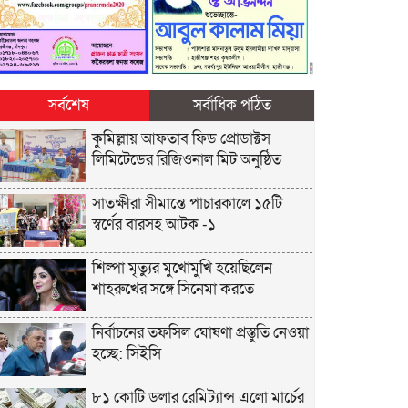
সর্বশেষ
সর্বাধিক পঠিত
কুমিল্লায় আফতাব ফিড প্রোডাক্টস
লিমিটেডের রিজিওনাল মিট অনুষ্ঠিত
সাতক্ষীরা সীমান্তে পাচারকালে ১৫টি
স্বর্ণের বারসহ আটক -১
শিল্পা মৃত্যুর মুখোমুখি হয়েছিলেন
শাহরুখের সঙ্গে সিনেমা করতে
নির্বাচনের তফসিল ঘোষণা প্রস্তুতি নেওয়া
হচ্ছে: সিইসি
৮১ কোটি ডলার রেমিট্যান্স এলো মার্চের