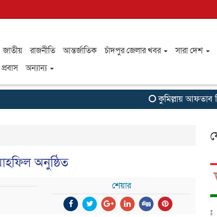
জাতীয়
রাজনীতি
আন্তর্জাতিক
চাঁদপুর জেলার খবর
সারা দেশ
প্রবাস
অন্যান্য
কুমিল্লায় আফতাব ফিড প
ফ
াহফিল অনুষ্ঠিত
শেয়ার