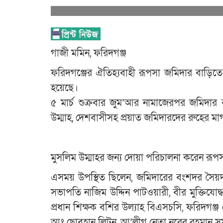
গাজী মমিন, ফরিদগঞ্জ
ফরিদগঞ্জের ঐতিহ্যবাহী রূপসা জমিদার বাড়িতে
হয়েছে।
৫ মার্চ শুক্রবার জুম’আর নামাজেরপর জমিদার 
উম্মাহ, দেশবাসীসহ প্রয়াত জমিদারদের রুহের
মুসলিম উম্মাহর জন্য দোয়া পরিচালনা করেন র
এসময় উপস্থিত ছিলেন, জমিদারের বংশদর সৈয়দ 
সভাপতি নাজিম উদ্দিন পাটওয়ারী, বীর মুক্তিযোদ
প্রধান শিক্ষক বশির উল্যাহ বিএসচসি, ফরিদগঞ্জ
আঃ ছোবহান লিটন, আ’লীগ নেতা নুরের রহমান সুমন