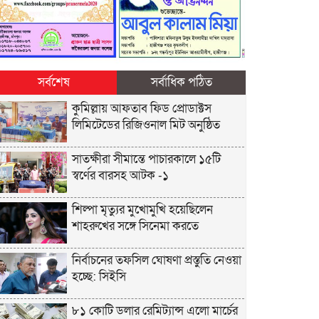
সর্বশেষ
সর্বাধিক পঠিত
কুমিল্লায় আফতাব ফিড প্রোডাক্টস
লিমিটেডের রিজিওনাল মিট অনুষ্ঠিত
সাতক্ষীরা সীমান্তে পাচারকালে ১৫টি
স্বর্ণের বারসহ আটক -১
শিল্পা মৃত্যুর মুখোমুখি হয়েছিলেন
শাহরুখের সঙ্গে সিনেমা করতে
নির্বাচনের তফসিল ঘোষণা প্রস্তুতি নেওয়া
হচ্ছে: সিইসি
৮১ কোটি ডলার রেমিট্যান্স এলো মার্চের