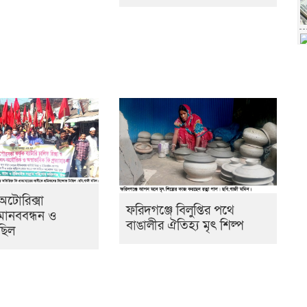
অটোরিক্সা
ফরিদগঞ্জে বিলুপ্তির পথে
মানববন্ধন ও
বাঙালীর ঐতিহ্য মৃৎ শিল্প
ছিল