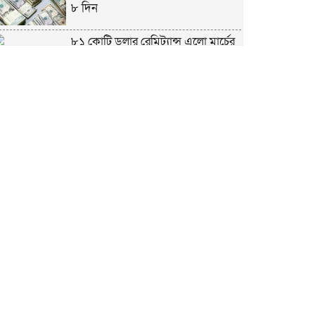
৮ দিন
৮১ কোটি ডলার রেমিট্যান্স এলো মার্চের
৮ দিন
এখনও অপরিবর্তিত মাগুরার সেই
শিশুটির অবস্থা
দায়িত্বরত ট্রাফিক পুলিশকে মারধর,
গ্রেপ্তার ১
ঢাকার ৪ থানা পরিদর্শন করলেন স্বরাষ্ট্র
উপদেষ্টার
আশাবাদী ট্রাম্প,শান্তির জন্য ছাড়ে রাজি
ইউক্রেইন?