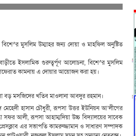
 বিশে^র মুসলিম উম্মাহর জন্য দোয়া ও মাহফিল অনুষ্টিত
বাড়ীতে ইসলামিক গুরুত্বর্পূণ আলোচনা, বিশে^র মুসলিম
 মাগফেরাত কামনায় এ দোয়ার আয়োজন করা হয়।
ূপসা বড় মসজিদের খতিব মাওলানা আবদুর রহমান।
মেহেদী হাসান চৌধুরী, রূপসা উত্তর ইউনিয়ন আ’লীগের
্ধা সফর আলী, রূপসা আহাম্মদিয়া উচ্চ বিদ্যালয়ের সাবেক
 প্রেসক্লাব এর সভাপতি কামরুজ্জামান ও সাধারণ সম্পাদক
 পাটওয়ারী, নজরুল ইসলাম সুমন সহ অন্যান্য নেতৃবৃন্দ।