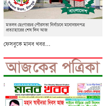
মতলব ছেংগারচর পৌরসভা নির্বাচনে মনোনয়নপত্র
প্রত্যাহারের শেষ দিন আজ
ফেসবুকে মানব খবর…