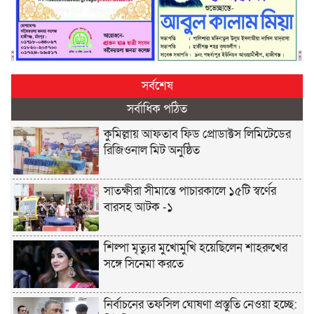
সর্বশেষ
সর্বাধিক পঠিত
কুমিল্লায় আফতাব ফিড প্রোডাক্টস লিমিটেডের
রিজিওনাল মিট অনুষ্ঠিত
সাতক্ষীরা সীমান্তে পাচারকালে ১৫টি স্বর্ণের
বারসহ আটক -১
শিল্পা মৃত্যুর মুখোমুখি হয়েছিলেন শাহরুখের
সঙ্গে সিনেমা করতে
নির্বাচনের তফসিল ঘোষণা প্রস্তুতি নেওয়া হচ্ছে: