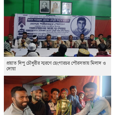
প্রয়াত দিপু চৌধুরীর স্মরণে ছেংগারচর পৌরসভায় মিলাদ ও
দোয়া