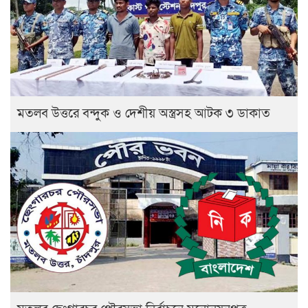
মতলব উত্তরে বন্দুক ও দেশীয় অস্ত্রসহ আটক ৩ ডাকাত