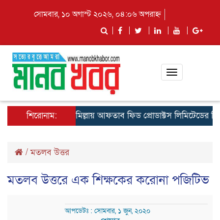
সোমবার, ১০ অগাস্ট ২০২৬, ০৪:০৬ অপরাহ্ন
Toggle
navigation
শিরোনাম:
কুমিল্লায় আফতাব ফিড প্রোডাক্টস লিমিটেডের রিজিওনাল
/
মতলব উত্তর
মতলব উত্তরে এক শিক্ষকের করোনা পজিটিভ
আপডেটঃ : সোমবার, ১ জুন, ২০২০