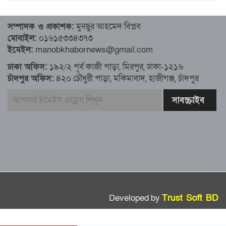
৮১ কোটি ডলার রেমিট্যান্স এলো মার্চের ৮ দিন
সম্পাদক ও প্রকাশক:
মুনছুর আহমেদ বিপ্লব
মোবাইল:
০১৬১৫৩৩৪৩৭৩
এখনও অপরিবর্তিত মাগুরার সেই শিশুটির
ইমেইল:
manobkhabornews@gmail.com
অবস্থা
ঢাকা অফিস:
১৯২/২ পূর্ব কাজী পাড়া, মিরপুর, ঢাকা-১২১৬
চাঁদপুর অফিস:
৪২০ চৌধুরী পাড়া, মকিমাবাদ, হাজীগঞ্জ, চাঁদপুর
দায়িত্বরত ট্রাফিক পুলিশকে মারধর, গ্রেপ্তার ১
ঢাকার ৪ থানা পরিদর্শন করলেন স্বরাষ্ট্র
উপদেষ্টার
আশাবাদী ট্রাম্প,শান্তির জন্য ছাড়ে রাজি
ইউক্রেইন?
Developed by
Trust Soft BD