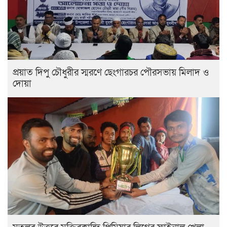
প্রয়াত দিপু চৌধুরীর স্মরণে ছেংগারচর পৌরসভায় মিলাদ ও
দোয়া