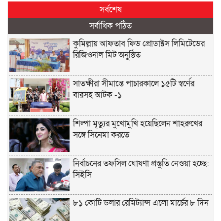
সর্বশেষ
সর্বাধিক পঠিত
কুমিল্লায় আফতাব ফিড প্রোডাক্টস লিমিটেডের
রিজিওনাল মিট অনুষ্ঠিত
সাতক্ষীরা সীমান্তে পাচারকালে ১৫টি স্বর্ণের
বারসহ আটক -১
শিল্পা মৃত্যুর মুখোমুখি হয়েছিলেন শাহরুখের
সঙ্গে সিনেমা করতে
নির্বাচনের তফসিল ঘোষণা প্রস্তুতি নেওয়া হচ্ছে:
সিইসি
৮১ কোটি ডলার রেমিট্যান্স এলো মার্চের ৮ দিন