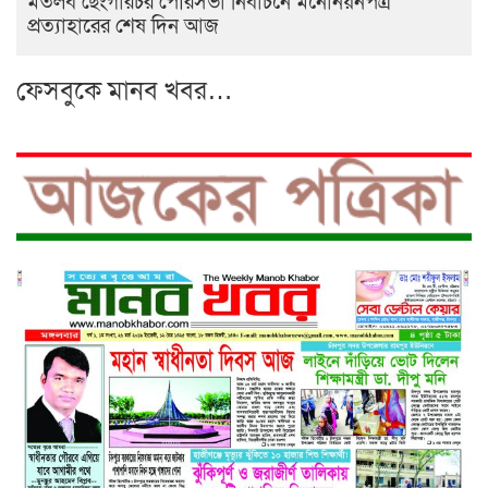
মতলব ছেংগারচর পৌরসভা নির্বাচনে মনোনয়নপত্র
প্রত্যাহারের শেষ দিন আজ
ফেসবুকে মানব খবর…