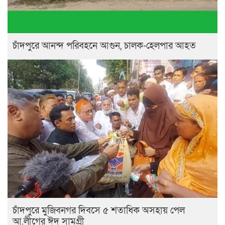
চাঁদপুরে আনন্দ পরিবহনে আগুন, চালক-হেলপার আহত
চাঁদপুরে মুজিবনগর দিবসে ৫ শতাধিক অসহায় পেল
আ.লীগের ঈদ সামগ্রী