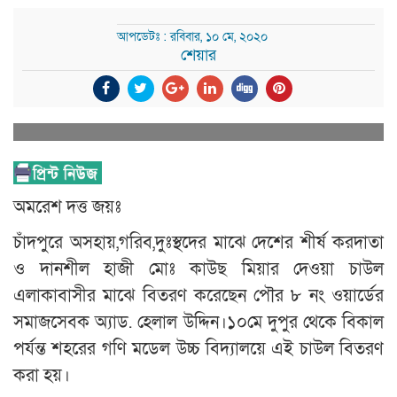
আপডেটঃ : রবিবার, ১০ মে, ২০২০
শেয়ার
অমরেশ দত্ত জয়ঃ
চাঁদপুরে অসহায়,গরিব,দুঃস্থদের মাঝে দেশের শীর্ষ করদাতা
ও দানশীল হাজী মোঃ কাউছ মিয়ার দেওয়া চাউল
এলাকাবাসীর মাঝে বিতরণ করেছেন পৌর ৮ নং ওয়ার্ডের
সমাজসেবক অ্যাড. হেলাল উদ্দিন।১০মে দুপুর থেকে বিকাল
পর্যন্ত শহরের গণি মডেল উচ্চ বিদ্যালয়ে এই চাউল বিতরণ
করা হয়।