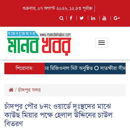
শুক্রবার, ০৭ অগাস্ট ২০২৬, ১২:৫৩ পূর্বাহ্ন
Toggle
navigation
্রোডাক্টস লিমিটেডের রিজিওনাল মিট অনুষ্ঠিত
শিরোনাম:
সাতক্ষীরা সীমান্তে প
/
চাঁদপুর সদর
চাঁদপুর পৌর ৮নং ওয়ার্ডে দুঃস্থদের মাঝে
কাউছ মিয়ার পক্ষে হেলাল উদ্দিনের চাউল
বিতরণ