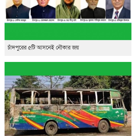
চাঁদপুরের ৫টি আসনেই নৌকার জয়