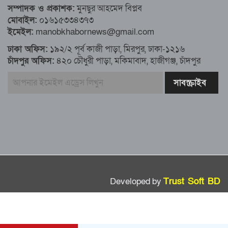
৮১ কোটি ডলার রেমিট্যান্স এলো মার্চের ৮ দিন
সম্পাদক ও প্রকাশক:
মুনছুর আহমেদ বিপ্লব
মোবাইল:
০১৬১৫৩৩৪৩৭৩
এখনও অপরিবর্তিত মাগুরার সেই শিশুটির
ইমেইল:
manobkhabornews@gmail.com
অবস্থা
ঢাকা অফিস:
১৯২/২ পূর্ব কাজী পাড়া, মিরপুর, ঢাকা-১২১৬
চাঁদপুর অফিস:
৪২০ চৌধুরী পাড়া, মকিমাবাদ, হাজীগঞ্জ, চাঁদপুর
দায়িত্বরত ট্রাফিক পুলিশকে মারধর, গ্রেপ্তার ১
ঢাকার ৪ থানা পরিদর্শন করলেন স্বরাষ্ট্র
উপদেষ্টার
আশাবাদী ট্রাম্প,শান্তির জন্য ছাড়ে রাজি
ইউক্রেইন?
Developed by
Trust Soft BD