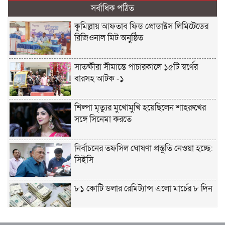
সর্বাধিক পঠিত
কুমিল্লায় আফতাব ফিড প্রোডাক্টস লিমিটেডের
রিজিওনাল মিট অনুষ্ঠিত
সাতক্ষীরা সীমান্তে পাচারকালে ১৫টি স্বর্ণের
বারসহ আটক -১
শিল্পা মৃত্যুর মুখোমুখি হয়েছিলেন শাহরুখের
সঙ্গে সিনেমা করতে
নির্বাচনের তফসিল ঘোষণা প্রস্তুতি নেওয়া হচ্ছে:
সিইসি
৮১ কোটি ডলার রেমিট্যান্স এলো মার্চের ৮ দিন