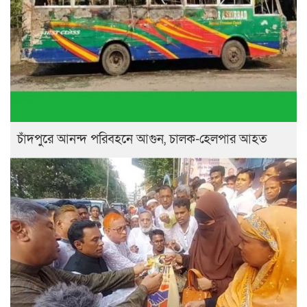
চাঁদপুরে আনন্দ পরিবহনে আগুন, চালক-হেলপার আহত