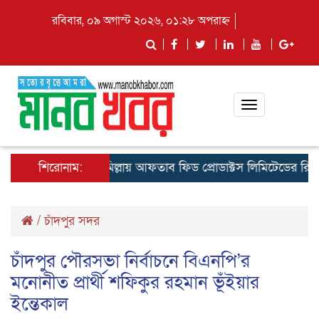
রবিবার, ০৯ অগাস্ট ২০২৬, ০১:২৮ অপরাহ্ন
Toggle
navigation
শিরোনাম:
কুমিল্লায় আফতাব ফিড প্রোডাক্টস লিমিটেডের রিজিওনাল 
/
চাঁদপুর সদর
চাঁদপুর পৌরসভা নির্বাচনে বিএনপি’র
মনোনীত প্রার্থী শফিকুর রহমান ভূঁইয়ার
ইন্তেকাল