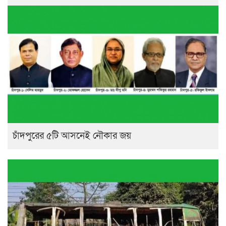
চাঁদপুরের ৫টি আসনেই নৌকার জয়