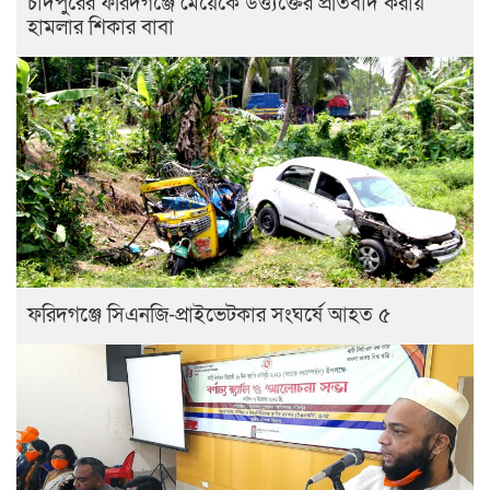
চাঁদপুরের ফরিদগঞ্জে মেয়েকে উত্ত্যক্তের প্রতিবাদ করায়
হামলার শিকার বাবা
ফরিদগঞ্জে সিএনজি-প্রাইভেটকার সংঘর্ষে আহত ৫