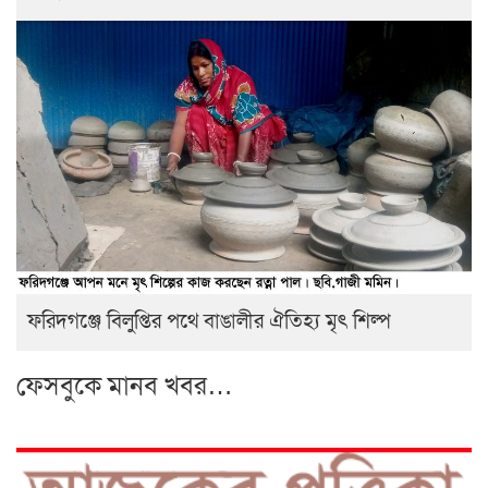
ফরিদগঞ্জে বিলুপ্তির পথে বাঙালীর ঐতিহ্য মৃৎ শিল্প
ফেসবুকে মানব খবর…