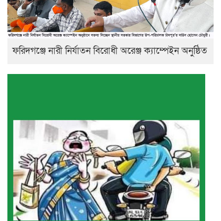
ফরিদগঞ্জে নারী নির্যাতন বিরোধী অরেঞ্জ ক্যাম্পেইন অনুষ্ঠিত