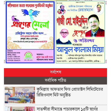
সর্বশেষ
সর্বাধিক পঠিত
কুমিল্লায় আফতাব ফিড প্রোডাক্টস লিমিটেডের
রিজিওনাল মিট অনুষ্ঠিত
সাতক্ষীরা সীমান্তে পাচারকালে ১৫টি স্বর্ণের