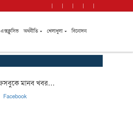
এক্সক্লুসিভ
অর্থনীতি
খেলাধুলা
বিনোদন
কুমিল্লায় আফতাব
েসবুকে মানব খবর…
Facebook