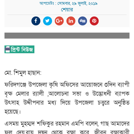
আপডেটঃ : সোমবার, ২৯ জুলাই, ২০১৯
শেয়ার
মো. শিমুল হাছান:
ফরিদগঞ্জে উপজেলা কৃষি অফিসের আয়োজনে ৩দিন ব্যাপী
বৃক্ষ মেলার র‌্যালী ,আলোচনা সভা ও উদ্ভোধনী ব্যাপক
উৎসাহ উদ্দীপনার মধ্য দিয়ে উপজেলা চত্ত্বরে অনুষ্ঠিত
হয়েছে।
এসময় মুহম্মদ শফিকুর রহমান এমপি বলেন, গাছ আমাদের
ফল দেয়,বায়ু দুষন থেকে রক্ষা করে, জীবন রক্ষাকারী