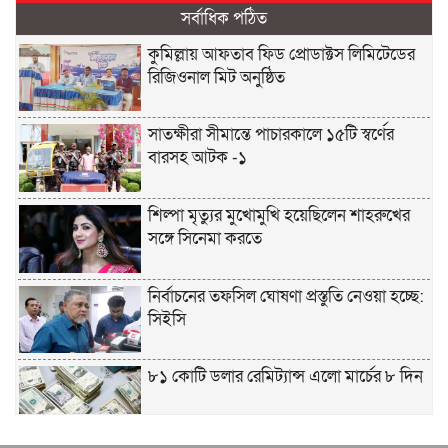
সর্বাধিক পঠিত
কুমিল্লায় আফতাব ফিড প্রোডাক্টস লিমিটেডের
রিজিওনাল মিট অনুষ্ঠিত
সাতক্ষীরা সীমান্তে পাচারকালে ১৫টি স্বর্ণের
বারসহ আটক -১
শিল্পা মৃত্যুর মুখোমুখি হয়েছিলেন শাহরুখের
সঙ্গে সিনেমা করতে
নির্বাচনের তফসিল ঘোষণা প্রস্তুতি নেওয়া হচ্ছে:
সিইসি
৮১ কোটি ডলার রেমিট্যান্স এলো মার্চের ৮ দিন