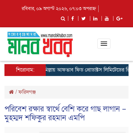
রবিবার, ০৯ অগাস্ট ২০২৬, ০৭:০৩ অপরাহ্ন
Toggle
navigation
শিরোনাম:
কুমিল্লায় আফতাব ফিড প্রোডাক্টস লিমিটেডের রিজিওনাল
/
ফরিদগঞ্জ
পরিবেশ রক্ষার স্বার্থে বেশি করে গাছ লাগান –
মুহম্মদ শফিকুর রহমান এমপি