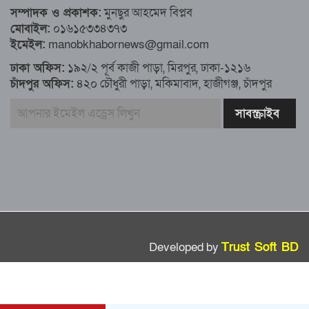
৮১ কোটি ডলার রেমিট্যান্স এলো মার্চের ৮ দিন
সম্পাদক ও প্রকাশক:
মুনছুর আহমেদ বিপ্লব
মোবাইল:
০১৬১৫৩৩৪৩৭৩
এখনও অপরিবর্তিত মাগুরার সেই শিশুটির
ইমেইল:
manobkhabornews@gmail.com
অবস্থা
ঢাকা অফিস:
১৯২/২ পূর্ব কাজী পাড়া, মিরপুর, ঢাকা-১২১৬
চাঁদপুর অফিস:
৪২০ চৌধুরী পাড়া, মকিমাবাদ, হাজীগঞ্জ, চাঁদপুর
দায়িত্বরত ট্রাফিক পুলিশকে মারধর, গ্রেপ্তার ১
ঢাকার ৪ থানা পরিদর্শন করলেন স্বরাষ্ট্র
উপদেষ্টার
আশাবাদী ট্রাম্প,শান্তির জন্য ছাড়ে রাজি
ইউক্রেইন?
Developed by
Trust Soft BD