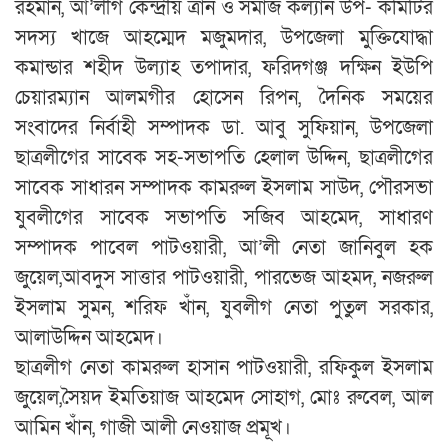
রহমান, আ’লীগ কেন্দ্রীয় ত্রান ও সমাজ কল্যান উপ- কমিটির
সদস্য খাজে আহম্মেদ মজুমদার, উপজেলা মুক্তিযোদ্ধা
কমান্ডার শহীদ উল্যাহ তপাদার, ফরিদগঞ্জ দক্ষিন ইউপি
চেয়ারম্যান আলমগীর হোসেন রিপন, দৈনিক সময়ের
সংবাদের নির্বাহী সম্পাদক ডা. আবু সুফিয়ান, উপজেলা
ছাত্রলীগের সাবেক সহ-সভাপতি হেলাল উদ্দিন, ছাত্রলীগের
সাবেক সাধারন সম্পাদক কামরুল ইসলাম সাউদ, পৌরসভা
যুবলীগের সাবেক সভাপতি সজিব আহমেদ, সাধারণ
সম্পাদক পাবেল পাটওয়ারী, আ’লী নেতা জানিবুল হক
জুয়েল,আবদুস সাত্তার পাটওয়ারী, পারভেজ আহমদ, নজরুল
ইসলাম সুমন, শরিফ খাঁন, যুবলীগ নেতা পুতুল সরকার,
আলাউদ্দিন আহমেদ।
ছাত্রলীগ নেতা কামরুল হাসান পাটওয়ারী, রফিকুল ইসলাম
জুয়েল,সৈয়দ ইমতিয়াজ আহমেদ সোহাগ, মোঃ রুবেল, আল
আমিন খাঁন, গাজী আলী নেওয়াজ প্রমূখ।