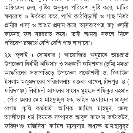
অক্সিজেন দেয়, বৃষ্টির অনুকুল পরিবেশ সৃষ্টি করে, মাটির
ক্ষয়রোধ ও উর্বরতা করে, পাখি কাঠবিড়ালী ও গাছ নির্ভর
প্রানীর খাদ্য ও আশ্রয় প্রদান করে, আসবাবপত্র, জ¦ালানী
কাঠসহ ফল সরবরাহ করে। তাই আমরা সকলে মিলে
পরিবেশ রক্ষার্থে বেশি বেশি গাছ লাগাবো।
২৯ জুলাই ( সোমবার ) আয়োজিত অনুষ্ঠানে ভারপ্রাপ্ত
উপজেলা নির্বাহী অফিসার ও সহকারী কমিশনার (ভূমি) মমতা
আফরিনের সভাপতিত্বে উপজেলা প্রকৌশলী ড. জিয়াউল
ইসলাম মজুমদারের পরিচালনায় বক্তব্য রাখেন, চাঁদপুর- ৪ (
ফরিদগঞ্জ ) নির্বাচনী আসনের সাংসদ মুহম্মদ শফিকুর রহমান
, পৌর মেয়র মোঃ মাহ্ফুজুল হক, ভাইস চেয়ারম্যান মাজুদা
বেগম ,কৃষি কর্মকর্তা আশিক জামিল মাহমুদ, জেলা
আ’লীগের ধর্ম বিষয়ক সম্পাদক আবুল কাশেম কন্টাকটর,
ফরিদগঞ্জ মজিদিয়া কামিল মাদ্রাসার অধ্যক্ষ ড.মাহাবুবুর