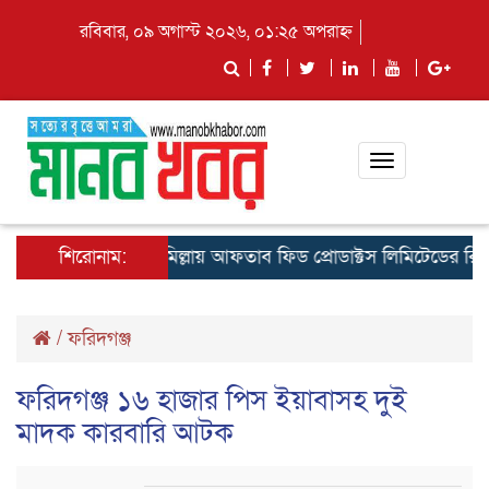
রবিবার, ০৯ অগাস্ট ২০২৬, ০১:২৫ অপরাহ্ন
Toggle
navigation
শিরোনাম:
কুমিল্লায় আফতাব ফিড প্রোডাক্টস লিমিটেডের রিজিওনাল 
/
ফরিদগঞ্জ
ফরিদগঞ্জ ১৬ হাজার পিস ইয়াবাসহ দুই
মাদক কারবারি আটক