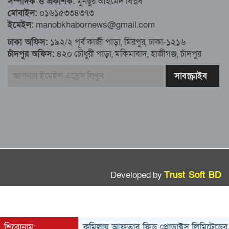
সম্পাদক ও প্রকাশক:
মুনছুর আহমেদ বিপ্লব
মোবাইল:
০১৬১৫৩৩৪৩৭৩
এখনও অপরিবর্তিত মাগুরার সেই শিশুটির
ইমেইল:
manobkhabornews@gmail.com
অবস্থা
ঢাকা অফিস:
১৯২/২ পূর্ব কাজী পাড়া, মিরপুর, ঢাকা-১২১৬
চাঁদপুর অফিস:
৪২০ চৌধুরী পাড়া, মকিমাবাদ, হাজীগঞ্জ, চাঁদপুর
দায়িত্বরত ট্রাফিক পুলিশকে মারধর, গ্রেপ্তার ১
ঢাকার ৪ থানা পরিদর্শন করলেন স্বরাষ্ট্র
উপদেষ্টার
আশাবাদী ট্রাম্প,শান্তির জন্য ছাড়ে রাজি
ইউক্রেইন?
Developed by
Trust Soft BD
শিরোনাম:
কুমিল্লায় আফতাব ফিড প্রোডাক্টস লিমিটেডের রিজিও