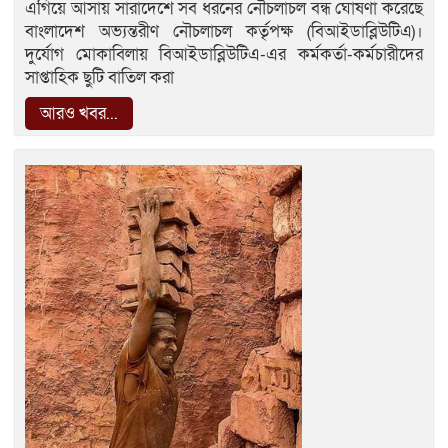
এগিয়ে আসায় সারাদেশে সব ধরনের নৌচলাচল বন্ধ ঘোষণা করেছে
বাংলাদেশ অভ্যন্তরীণ নৌচলাচল কর্তৃপক্ষ (বিআইডাব্লিউটিএ)।
দুর্যোগ মোকাবিলায় বিআইডাব্লিউটিএ-এর কর্মকর্তা-কর্মচারীদের
সাপ্তাহিক ছুটি বাতিল করা
আরও খবর...