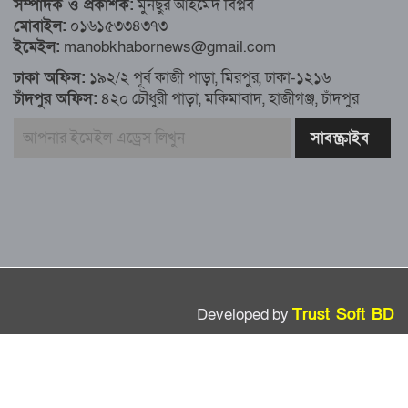
সম্পাদক ও প্রকাশক:
মুনছুর আহমেদ বিপ্লব
মোবাইল:
০১৬১৫৩৩৪৩৭৩
এখনও অপরিবর্তিত মাগুরার সেই শিশুটির
ইমেইল:
manobkhabornews@gmail.com
অবস্থা
ঢাকা অফিস:
১৯২/২ পূর্ব কাজী পাড়া, মিরপুর, ঢাকা-১২১৬
চাঁদপুর অফিস:
৪২০ চৌধুরী পাড়া, মকিমাবাদ, হাজীগঞ্জ, চাঁদপুর
দায়িত্বরত ট্রাফিক পুলিশকে মারধর, গ্রেপ্তার ১
ঢাকার ৪ থানা পরিদর্শন করলেন স্বরাষ্ট্র
উপদেষ্টার
আশাবাদী ট্রাম্প,শান্তির জন্য ছাড়ে রাজি
ইউক্রেইন?
Developed by
Trust Soft BD