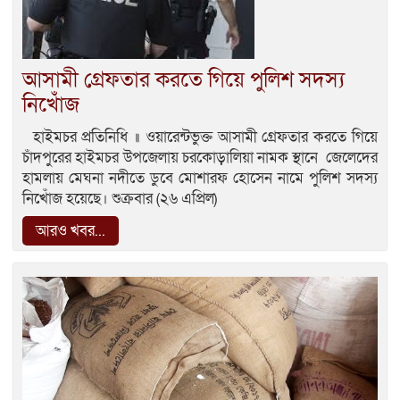
আসামী গ্রেফতার করতে গিয়ে পুলিশ সদস্য
নিখোঁজ
হাইমচর প্রতিনিধি ॥ ওয়ারেন্টভুক্ত আসামী গ্রেফতার করতে গিয়ে
চাঁদপুরের হাইমচর উপজেলায় চরকোড়ালিয়া নামক স্থানে জেলেদের
হামলায় মেঘনা নদীতে ডুবে মোশারফ হোসেন নামে পুলিশ সদস্য
নিখোঁজ হয়েছে। শুক্রবার (২৬ এপ্রিল)
আরও খবর...