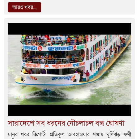
আরও খবর...
সারাদেশে সব ধরনের নৌচলাচল বন্ধ ঘোষণা
মানব খবর রিপোর্ট: প্রতিকূল আবহাওয়ার শঙ্কায় ঘূর্ণিঝড় ফণী