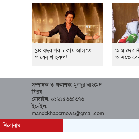
১৪ বছর পর ঢাকায় আসতে
আমাদের সী
পারেন শাহরুখ!
আসতে দেব না: 
সম্পাদক ও প্রকাশক:
মুনছুর আহমেদ
বিপ্লব
মোবাইল:
০১৬১৫৩৩৪৩৭৩
ইমেইল:
manobkhabornews@gmail.com
শিরোনাম: