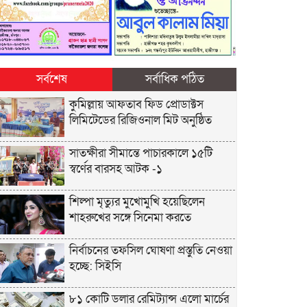
সর্বশেষ
সর্বাধিক পঠিত
কুমিল্লায় আফতাব ফিড প্রোডাক্টস
লিমিটেডের রিজিওনাল মিট অনুষ্ঠিত
সাতক্ষীরা সীমান্তে পাচারকালে ১৫টি
স্বর্ণের বারসহ আটক -১
শিল্পা মৃত্যুর মুখোমুখি হয়েছিলেন
শাহরুখের সঙ্গে সিনেমা করতে
নির্বাচনের তফসিল ঘোষণা প্রস্তুতি নেওয়া
হচ্ছে: সিইসি
৮১ কোটি ডলার রেমিট্যান্স এলো মার্চের