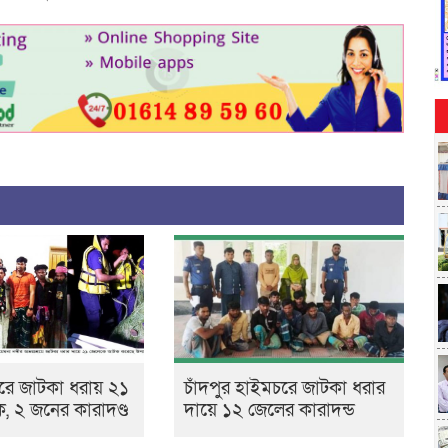
রে জাটকা ধরায় ২১
চাঁদপুর হাইমচরে জাটকা ধরার
 ২ জনের কারাদণ্ড
দায়ে ১২ জেলের কারাদন্ড