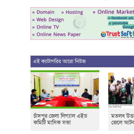
এই ক্যাটাগরির আরো নিউজ
চাঁদপুর জেলা লিগ্যাল এইড
মতলব উত্ত
কমিটি মাসিক সভা
জেলে আটক,