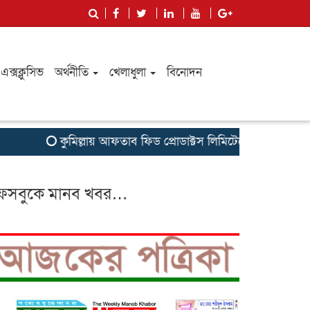
এক্সক্লুসিভ
অর্থনীতি
খেলাধুলা
বিনোদন
কুমিল্লায় আফতাব ফিড প্রোডাক্টস লিমিটেডের রিজিওনাল মিট অ
েসবুকে মানব খবর…