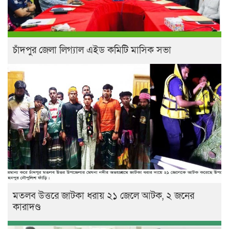
চাঁদপুর জেলা লিগ্যাল এইড কমিটি মাসিক সভা
মতলব উত্তরে জাটকা ধরায় ২১ জেলে আটক, ২ জনের
কারাদণ্ড