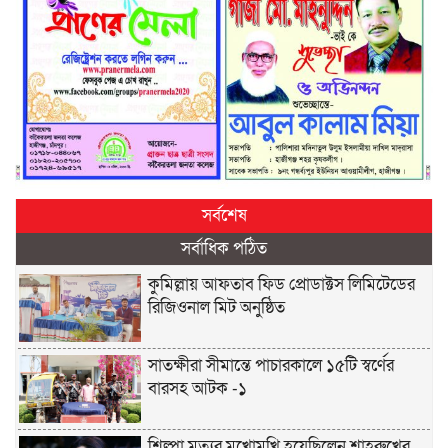
সর্বশেষ
সর্বাধিক পঠিত
কুমিল্লায় আফতাব ফিড প্রোডাক্টস লিমিটেডের
রিজিওনাল মিট অনুষ্ঠিত
সাতক্ষীরা সীমান্তে পাচারকালে ১৫টি স্বর্ণের
বারসহ আটক -১
শিল্পা মৃত্যুর মুখোমুখি হয়েছিলেন শাহরুখের