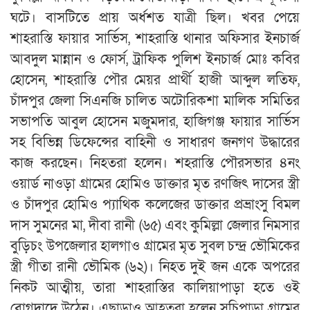
ঘটে। বাসটিতে প্রায় অর্ধশত যাত্রী ছিল। খবর পেয়ে
শাহরাস্তি ফায়ার সার্ভিস, শাহরাস্তি থানার অফিসার ইনচার্জ
আবদুল মান্নান ও ফোর্স, ট্রাফিক পুলিশ ইনচার্জ মোঃ কবির
হোসেন, শাহরাস্তি পৌর মেয়র প্রার্থী হাজী আব্দুল লতিফ,
চাঁদপুর জেলা সিএনজি চালিত অটোরিকশা মালিক সমিতির
সভাপতি আবুল হোসেন মজুমদার, হাজিগঞ্জ ফায়ার সার্ভিস
সহ বিভিন্ন ডিফেন্সের বাহিনী ও সাধারণ জনগণ উদ্ধারের
কাজ করছেন। নিহতরা হলেন। শহরাস্তি পৌরসভার ৪নং
ওয়ার্ড নাওড়া গ্রামের হোমিও ডাক্তার মৃত রণজিৎ দাসের স্ত্রী
ও চাঁদপুর হোমিও প্যাথিক কলেজের ডাক্তার প্রভ্রাংসু বিমল
দাস সুমনের মা, দীবা রানী (৬৫) এবং কুমিল্লা জেলার নিমসার
বুড়িচং উপজেলার হালগাও গ্রামের মৃত সুবল চন্দ্র ভৌমিকের
স্ত্রী গীতা রানী ভৌমিক (৬২)। নিহত দুই জন একে অপরের
নিকট আত্মীয়, তারা শাহরাস্তির কালিয়াপাড়া হতে ওই
বোগদাদে উঠেন। এছাড়াও আহতরা হলেন সুচিপাড়া গ্রামের