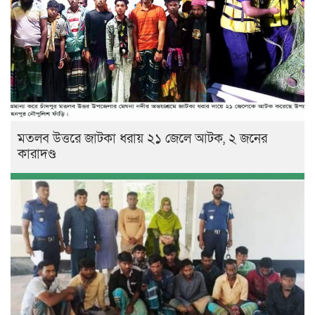
মতলব উত্তরে জাটকা ধরায় ২১ জেলে আটক, ২ জনের
কারাদণ্ড