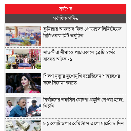
সর্বশেষ
সর্বাধিক পঠিত
কুমিল্লায় আফতাব ফিড প্রোডাক্টস লিমিটেডের
রিজিওনাল মিট অনুষ্ঠিত
সাতক্ষীরা সীমান্তে পাচারকালে ১৫টি স্বর্ণের
বারসহ আটক -১
শিল্পা মৃত্যুর মুখোমুখি হয়েছিলেন শাহরুখের
সঙ্গে সিনেমা করতে
নির্বাচনের তফসিল ঘোষণা প্রস্তুতি নেওয়া হচ্ছে:
সিইসি
৮১ কোটি ডলার রেমিট্যান্স এলো মার্চের ৮ দিন