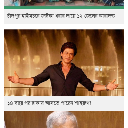
চাঁদপুর হাইমচরে জাটকা ধরার দায়ে ১২ জেলের কারাদন্ড
১৪ বছর পর ঢাকায় আসতে পারেন শাহরুখ!