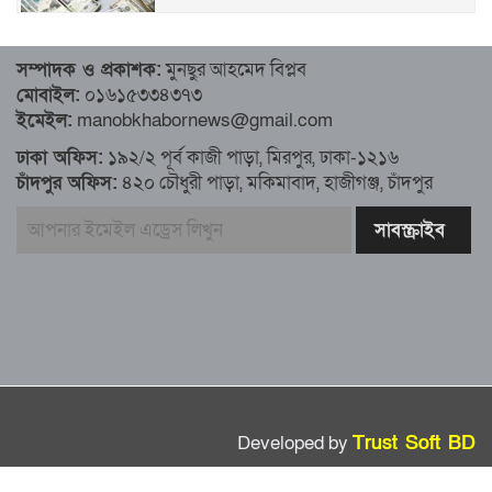
৮১ কোটি ডলার রেমিট্যান্স এলো মার্চের ৮ দিন
সম্পাদক ও প্রকাশক:
মুনছুর আহমেদ বিপ্লব
মোবাইল:
০১৬১৫৩৩৪৩৭৩
এখনও অপরিবর্তিত মাগুরার সেই শিশুটির
ইমেইল:
manobkhabornews@gmail.com
অবস্থা
ঢাকা অফিস:
১৯২/২ পূর্ব কাজী পাড়া, মিরপুর, ঢাকা-১২১৬
চাঁদপুর অফিস:
৪২০ চৌধুরী পাড়া, মকিমাবাদ, হাজীগঞ্জ, চাঁদপুর
দায়িত্বরত ট্রাফিক পুলিশকে মারধর, গ্রেপ্তার ১
ঢাকার ৪ থানা পরিদর্শন করলেন স্বরাষ্ট্র
উপদেষ্টার
আশাবাদী ট্রাম্প,শান্তির জন্য ছাড়ে রাজি
ইউক্রেইন?
Developed by
Trust Soft BD