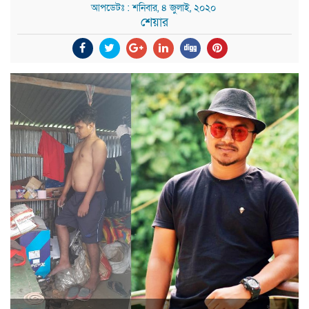
আপডেটঃ : শনিবার, ৪ জুলাই, ২০২০
শেয়ার