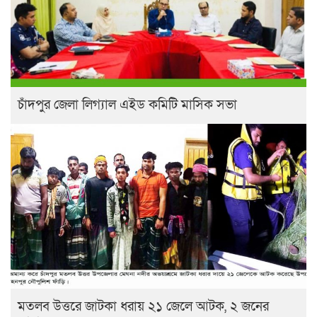
চাঁদপুর জেলা লিগ্যাল এইড কমিটি মাসিক সভা
মতলব উত্তরে জাটকা ধরায় ২১ জেলে আটক, ২ জনের