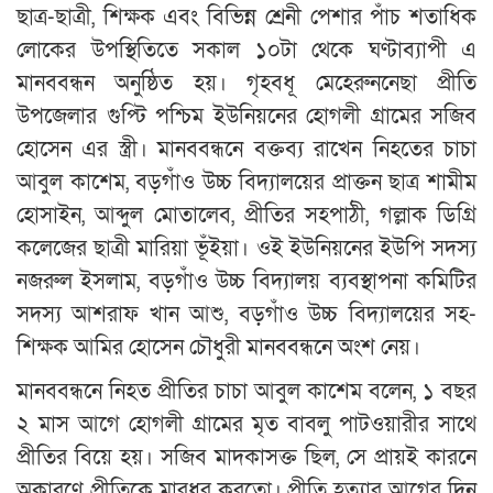
ছাত্র-ছাত্রী, শিক্ষক এবং বিভিন্ন শ্রেনী পেশার পাঁচ শতাধিক
লোকের উপস্থিতিতে সকাল ১০টা থেকে ঘণ্টাব্যাপী এ
মানববন্ধন অনুষ্ঠিত হয়। গৃহবধূ মেহেরুননেছা প্রীতি
উপজেলার গুপ্টি পশ্চিম ইউনিয়নের হোগলী গ্রামের সজিব
হোসেন এর স্ত্রী। মানববন্ধনে বক্তব্য রাখেন নিহতের চাচা
আবুল কাশেম, বড়গাঁও উচ্চ বিদ্যালয়ের প্রাক্তন ছাত্র শামীম
হোসাইন, আব্দুল মোতালেব, প্রীতির সহপাঠী, গল্লাক ডিগ্রি
কলেজের ছাত্রী মারিয়া ভূঁইয়া। ওই ইউনিয়নের ইউপি সদস্য
নজরুল ইসলাম, বড়গাঁও উচ্চ বিদ্যালয় ব্যবস্থাপনা কমিটির
সদস্য আশরাফ খান আশু, বড়গাঁও উচ্চ বিদ্যালয়ের সহ-
শিক্ষক আমির হোসেন চৌধুরী মানববন্ধনে অংশ নেয়।
মানববন্ধনে নিহত প্রীতির চাচা আবুল কাশেম বলেন, ১ বছর
২ মাস আগে হোগলী গ্রামের মৃত বাবলু পাটওয়ারীর সাথে
প্রীতির বিয়ে হয়। সজিব মাদকাসক্ত ছিল, সে প্রায়ই কারনে
অকারণে প্রীতিকে মারধর করতো। প্রীতি হত্যার আগের দিন