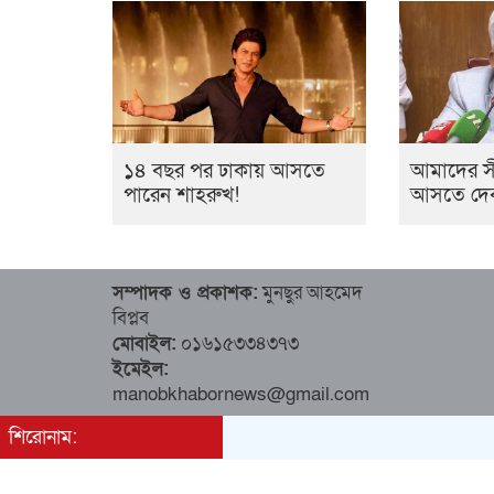
১৪ বছর পর ঢাকায় আসতে
আমাদের সী
পারেন শাহরুখ!
আসতে দেব না: 
সম্পাদক ও প্রকাশক:
মুনছুর আহমেদ
বিপ্লব
মোবাইল:
০১৬১৫৩৩৪৩৭৩
ইমেইল:
manobkhabornews@gmail.com
শিরোনাম: