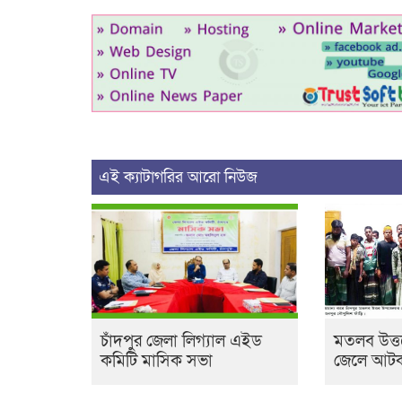
এই ক্যাটাগরির আরো নিউজ
চাঁদপুর জেলা লিগ্যাল এইড
মতলব উত্ত
কমিটি মাসিক সভা
জেলে আটক,