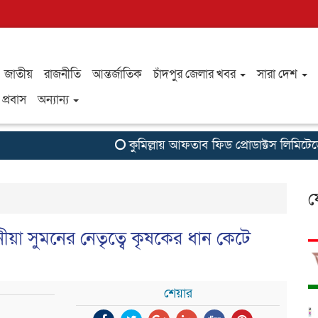
জাতীয়
রাজনীতি
আন্তর্জাতিক
চাঁদপুর জেলার খবর
সারা দেশ
প্রবাস
অন্যান্য
কুমিল্লায় আফতাব ফিড প্রোডাক্টস লিমিটেডের র
ফ
ীয়া সুমনের নেতৃত্বে কৃষকের ধান কেটে
শেয়ার