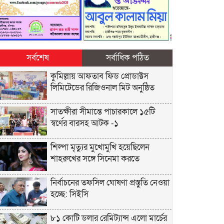
সর্বশেষ
সর্বাধিক পঠিত
কুমিল্লায় আফতাব ফিড প্রোডাক্টস
লিমিটেডের রিজিওনাল মিট অনুষ্ঠিত
সাতক্ষীরা সীমান্তে পাচারকালে ১৫টি
স্বর্ণের বারসহ আটক -১
শিল্পা মৃত্যুর মুখোমুখি হয়েছিলেন
শাহরুখের সঙ্গে সিনেমা করতে
নির্বাচনের তফসিল ঘোষণা প্রস্তুতি নেওয়া
হচ্ছে: সিইসি
৮১ কোটি ডলার রেমিট্যান্স এলো মার্চের