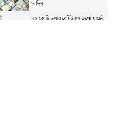
৮ দিন
৮১ কোটি ডলার রেমিট্যান্স এলো মার্চের
৮ দিন
এখনও অপরিবর্তিত মাগুরার সেই
শিশুটির অবস্থা
দায়িত্বরত ট্রাফিক পুলিশকে মারধর,
গ্রেপ্তার ১
ঢাকার ৪ থানা পরিদর্শন করলেন স্বরাষ্ট্র
উপদেষ্টার
আশাবাদী ট্রাম্প,শান্তির জন্য ছাড়ে রাজি
ইউক্রেইন?