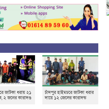
রে জাটকা ধরায় ২১
চাঁদপুর হাইমচরে জাটকা ধরার
 ২ জনের কারাদণ্ড
দায়ে ১২ জেলের কারাদন্ড