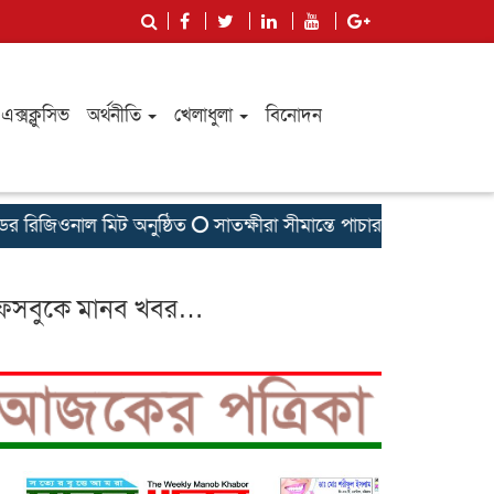
এক্সক্লুসিভ
অর্থনীতি
খেলাধুলা
বিনোদন
িজিওনাল মিট অনুষ্ঠিত
সাতক্ষীরা সীমান্তে পাচারকালে ১৫টি স্বর্ণে
েসবুকে মানব খবর…