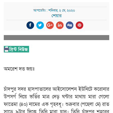
আপডেটঃ : শনিবার, ২ মে, ২০২০
শেয়ার
অমরেশ দত্ত জয়ঃ
চাঁদপুর সদর হাসপাতালের আইসোলেশন ইউনিটে করোনার
উপসর্গ নিয়ে ভর্তির মাত্র দেড় ঘন্টার মাথায় মারা গেলো
ফাতেমা (৪০) নামের এক গৃহবধূ। শুক্রবার (পহেলা মে) রাত
সাড়ে ৯টার দিকে তিনি মারা যান। তিনি চাঁদপুর শহরের