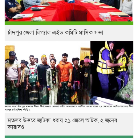
চাঁদপুর জেলা লিগ্যাল এইড কমিটি মাসিক সভা
মতলব উত্তরে জাটকা ধরায় ২১ জেলে আটক, ২ জনের
কারাদণ্ড