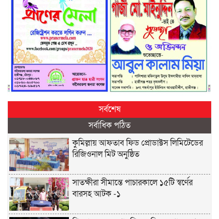
সর্বশেষ
সর্বাধিক পঠিত
কুমিল্লায় আফতাব ফিড প্রোডাক্টস লিমিটেডের
রিজিওনাল মিট অনুষ্ঠিত
সাতক্ষীরা সীমান্তে পাচারকালে ১৫টি স্বর্ণের
বারসহ আটক -১