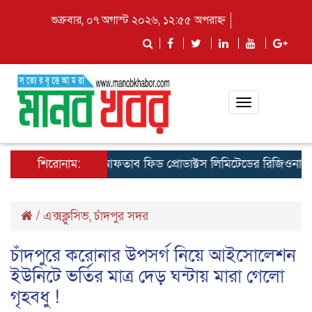
শুক্রবার, ০৭ অগাস্ট ২০২৬, ১২:৫৫ অপরাহ্ন
Toggle
navigation
কুমিল্লায় আফতাব ফিড প্রোডাক্টস লিমিটেডের রিজিওনাল মিট অন
শিরোনাম:
/
এক্সক্লুসিভ
,
চাঁদপুর সদর
চাঁদপুরে করোনার উপসর্গ নিয়ে আইসোলেশন
ইউনিটে ভর্তির মাত্র দেড় ঘন্টায় মারা গেলো
গৃহবধু !