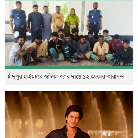
চাঁদপুর হাইমচরে জাটকা ধরার দায়ে ১২ জেলের কারাদন্ড