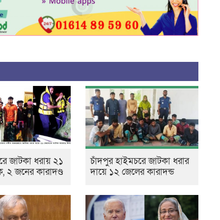
রে জাটকা ধরায় ২১
চাঁদপুর হাইমচরে জাটকা ধরার
 ২ জনের কারাদণ্ড
দায়ে ১২ জেলের কারাদন্ড