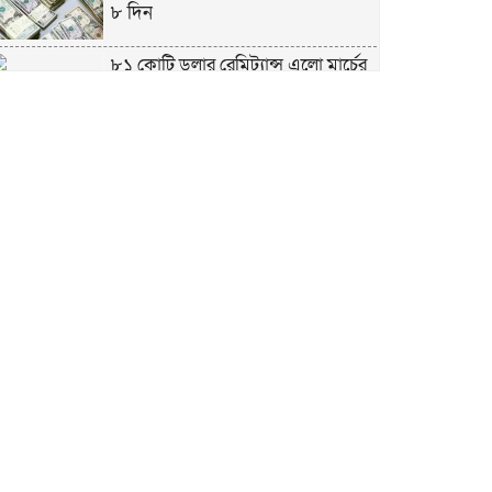
৮ দিন
৮১ কোটি ডলার রেমিট্যান্স এলো মার্চের
৮ দিন
এখনও অপরিবর্তিত মাগুরার সেই
শিশুটির অবস্থা
দায়িত্বরত ট্রাফিক পুলিশকে মারধর,
গ্রেপ্তার ১
ঢাকার ৪ থানা পরিদর্শন করলেন স্বরাষ্ট্র
উপদেষ্টার
আশাবাদী ট্রাম্প,শান্তির জন্য ছাড়ে রাজি
ইউক্রেইন?