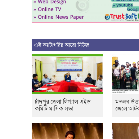
এই ক্যাটাগরির আরো নিউজ
চাঁদপুর জেলা লিগ্যাল এইড
মতলব উত্ত
কমিটি মাসিক সভা
জেলে আটক,