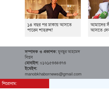
১৪ বছর পর ঢাকায় আসতে
আমাদের সী
পারেন শাহরুখ!
আসতে দেব না: 
সম্পাদক ও প্রকাশক:
মুনছুর আহমেদ
বিপ্লব
মোবাইল:
০১৬১৫৩৩৪৩৭৩
ইমেইল:
manobkhabornews@gmail.com
শিরোনাম: