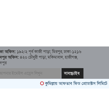
াকা অফিস:
১৯২/২ পূর্ব কাজী পাড়া, মিরপুর, ঢাকা-১২১৬
াঁদপুর অফিস:
৪২০ চৌধুরী পাড়া, মকিমাবাদ, হাজীগঞ্জ,
ঁদপুর
কুমিল্লায় আফতাব ফিড প্রোডাক্টস লিমিটেডের রিজ