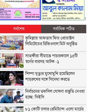
সর্বশেষ
সর্বাধিক পঠিত
কুমিল্লায় আফতাব ফিড প্রোডাক্টস
লিমিটেডের রিজিওনাল মিট অনুষ্ঠিত
সাতক্ষীরা সীমান্তে পাচারকালে ১৫টি
স্বর্ণের বারসহ আটক -১
শিল্পা মৃত্যুর মুখোমুখি হয়েছিলেন
শাহরুখের সঙ্গে সিনেমা করতে
নির্বাচনের তফসিল ঘোষণা প্রস্তুতি নেওয়া
হচ্ছে: সিইসি
৮১ কোটি ডলার রেমিট্যান্স এলো মার্চের