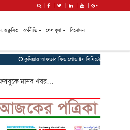
এক্সক্লুসিভ
অর্থনীতি
খেলাধুলা
বিনোদন
কুমিল্লায় আফতাব ফিড প্রোডাক্টস লিমিটেডের রিজিওনাল মিট অনুষ
েসবুকে মানব খবর…