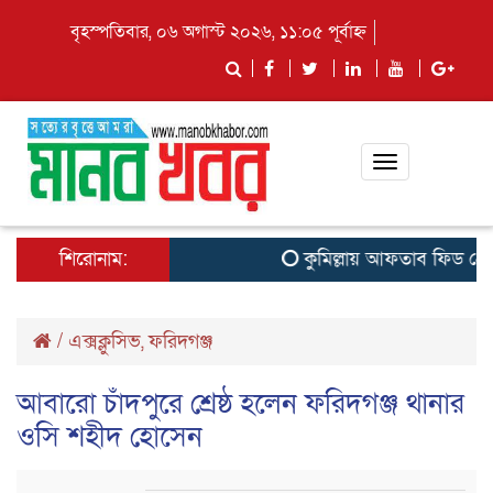
বৃহস্পতিবার, ০৬ অগাস্ট ২০২৬, ১১:০৫ পূর্বাহ্ন
Toggle
navigation
শিরোনাম:
কুমিল্লায় আফতাব ফিড প্রোডাক
/
এক্সক্লুসিভ
,
ফরিদগঞ্জ
আবারো চাঁদপুরে শ্রেষ্ঠ হলেন ফরিদগঞ্জ থানার
ওসি শহীদ হোসেন