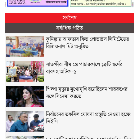
সর্বশেষ
সর্বাধিক পঠিত
কুমিল্লায় আফতাব ফিড প্রোডাক্টস লিমিটেডের
রিজিওনাল মিট অনুষ্ঠিত
সাতক্ষীরা সীমান্তে পাচারকালে ১৫টি স্বর্ণের
বারসহ আটক -১
শিল্পা মৃত্যুর মুখোমুখি হয়েছিলেন শাহরুখের
সঙ্গে সিনেমা করতে
নির্বাচনের তফসিল ঘোষণা প্রস্তুতি নেওয়া হচ্ছে:
সিইসি