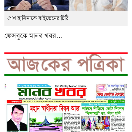
শেখ হাসিনাকে বাইডেনের চিঠি
ফেসবুকে মানব খবর…