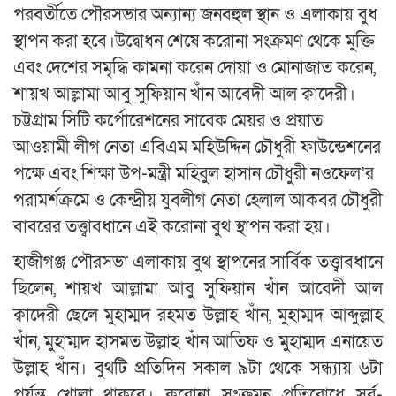
পরবর্তীতে পৌরসভার অন্যান্য জনবহুল স্থান ও এলাকায় বুধ
স্থাপন করা হবে।উদ্বোধন শেষে করোনা সংক্রমণ থেকে মুক্তি
এবং দেশের সমৃদ্ধি কামনা করেন দোয়া ও মোনাজাত করেন,
শায়খ আল্লামা আবু সুফিয়ান খাঁন আবেদী আল ক্বাদেরী।
চট্টগ্রাম সিটি কর্পোরেশনের সাবেক মেয়র ও প্রয়াত
আওয়ামী লীগ নেতা এবিএম মহিউদ্দিন চৌধুরী ফাউন্ডেশনের
পক্ষে এবং শিক্ষা উপ-মন্ত্রী মহিবুল হাসান চৌধুরী নওফেল’র
পরামর্শক্রমে ও কেন্দ্রীয় যুবলীগ নেতা হেলাল আকবর চৌধুরী
বাবরের তত্ত্বাবধানে এই করোনা বুথ স্থাপন করা হয়।
হাজীগঞ্জ পৌরসভা এলাকায় বুথ স্থাপনের সার্বিক তত্ত্বাবধানে
ছিলেন, শায়খ আল্লামা আবু সুফিয়ান খাঁন আবেদী আল
ক্বাদেরী ছেলে মুহাম্মদ রহমত উল্লাহ খাঁন, মুহাম্মদ আব্দুল্লাহ
খাঁন, মুহাম্মদ হাসমত উল্লাহ খাঁন আতিফ ও মুহাম্মদ এনায়েত
উল্লাহ খাঁন। বুথটি প্রতিদিন সকাল ৯টা থেকে সন্ধ্যায় ৬টা
পর্যন্ত খোলা থাকবে। করোনা সংক্রমন প্রতিরোধে সর্ব-