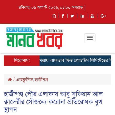
রবিবার, ০৯ অগাস্ট ২০২৬, ০১:০০ অপরাহ্ন
Toggle
navigation
শিরোনাম:
কুমিল্লায় আফতাব ফিড প্রোডাক্টস লিমিটেডের রিজিওনাল 
/
এক্সক্লুসিভ
,
হাজীগঞ্জ
হাজীগঞ্জ পৌর এলাকায় আবু সুফিয়ান আল
ক্বাদেরীর সৌজন্যে করোনা প্রতিরোধক বুথ
স্থাপন