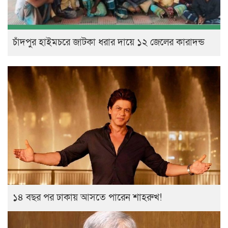
চাঁদপুর হাইমচরে জাটকা ধরার দায়ে ১২ জেলের কারাদন্ড
১৪ বছর পর ঢাকায় আসতে পারেন শাহরুখ!