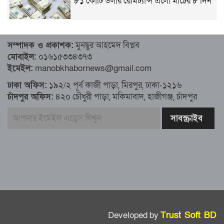
৮১ কোটি ডলার রেমিট্যান্স এলো মার্চের ৮ দিন
৮১ কোটি ডলার রেমিট্যান্স এলো মার্চের ৮ দিন
সম্পাদক ও প্রকাশক:
মুনছুর আহমেদ বিপ্লব
মোবাইল:
০১৬১৫৩৩৪৩৭৩
এখনও অপরিবর্তিত মাগুরার সেই শিশুটির
ইমেইল:
manobkhabornews@gmail.com
অবস্থা
ঢাকা অফিস:
১৯২/২ পূর্ব কাজী পাড়া, মিরপুর, ঢাকা-১২১৬
চাঁদপুর অফিস:
৪২০ চৌধুরী পাড়া, মকিমাবাদ, হাজীগঞ্জ, চাঁদপুর
দায়িত্বরত ট্রাফিক পুলিশকে মারধর, গ্রেপ্তার ১
ঢাকার ৪ থানা পরিদর্শন করলেন স্বরাষ্ট্র
উপদেষ্টার
আশাবাদী ট্রাম্প,শান্তির জন্য ছাড়ে রাজি
ইউক্রেইন?
Developed by
Trust Soft BD