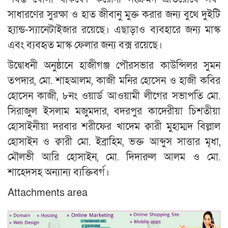
সাধারণের সুরক্ষা ও হাত জীবানু মুক্ত করার জন্য বুথে দুইটি
হ্যান্ড-স্যানেটাইজার রয়েছে। এছাড়াও ব্যবহারে জন্য মাস্ক
এবং ব্যবহৃত মাস্ক ফেলার জন্য বক্স রয়েছে।
উদ্বোধনী অনুষ্ঠানে হাজীগঞ্জ পৌরসভার কাউন্সিলর সুমন
তপদার, মো. শাহআলম, কাজী মনির হোসেন ও হাজী কবির
হোসেন কাজী, ৮নং ওয়ার্ড আওয়ামী লীগের সভাপতি মো.
সিরাজুল ইসলাম মজুমদার, বদরপুর কাদেরীয়া চিশতীয়া
হোসাইনীয়া দরবার শরীফের খাদেম ক্বারী মুহাম্মদ বিল্লাল
হোসাইন ও ক্বারী মো. ইব্রাহিম, ভক্ত আব্দুস সাত্তার মৃধা,
মৌলভী আরি হোসাইন, মো. দিদারুল আলম ও মো.
শাহেদসহ অন্যান্য ব্যক্তিবর্গ।
Attachments area