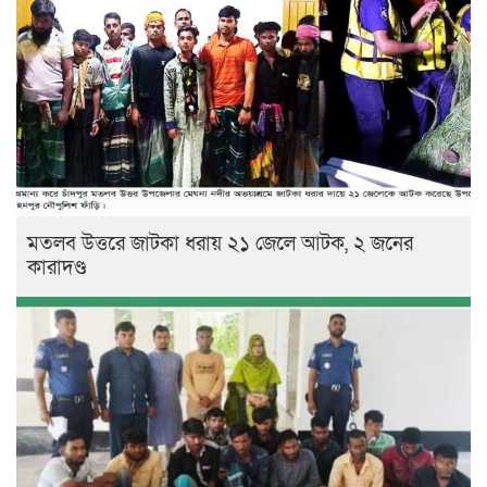
মতলব উত্তরে জাটকা ধরায় ২১ জেলে আটক, ২ জনের
কারাদণ্ড