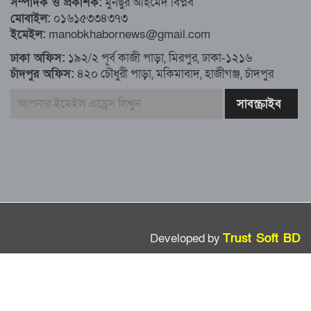
সম্পাদক ও প্রকাশক:
মুনছুর আহমেদ বিপ্লব
মোবাইল:
০১৬১৫৩৩৪৩৭৩
এখনও অপরিবর্তিত মাগুরার সেই শিশুটির
ইমেইল:
manobkhabornews@gmail.com
অবস্থা
ঢাকা অফিস:
১৯২/২ পূর্ব কাজী পাড়া, মিরপুর, ঢাকা-১২১৬
চাঁদপুর অফিস:
৪২০ চৌধুরী পাড়া, মকিমাবাদ, হাজীগঞ্জ, চাঁদপুর
দায়িত্বরত ট্রাফিক পুলিশকে মারধর, গ্রেপ্তার ১
ঢাকার ৪ থানা পরিদর্শন করলেন স্বরাষ্ট্র
উপদেষ্টার
আশাবাদী ট্রাম্প,শান্তির জন্য ছাড়ে রাজি
ইউক্রেইন?
Developed by
Trust Soft BD