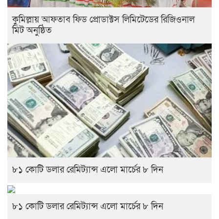
কুমিল্লায় আফতাব ফিড প্রোডাক্টস লিমিটেডের রিজিওনাল
মিট অনুষ্ঠিত
৮১ কোটি ডলার রেমিট্যান্স এলো মার্চের ৮ দিন
৮১ কোটি ডলার রেমিট্যান্স এলো মার্চের ৮ দিন