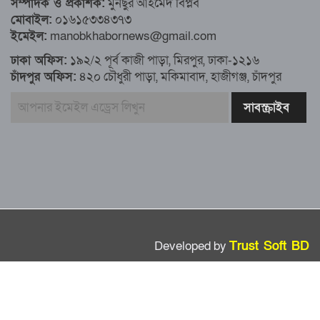
সম্পাদক ও প্রকাশক:
মুনছুর আহমেদ বিপ্লব
মোবাইল:
০১৬১৫৩৩৪৩৭৩
এখনও অপরিবর্তিত মাগুরার সেই শিশুটির
ইমেইল:
manobkhabornews@gmail.com
অবস্থা
ঢাকা অফিস:
১৯২/২ পূর্ব কাজী পাড়া, মিরপুর, ঢাকা-১২১৬
চাঁদপুর অফিস:
৪২০ চৌধুরী পাড়া, মকিমাবাদ, হাজীগঞ্জ, চাঁদপুর
দায়িত্বরত ট্রাফিক পুলিশকে মারধর, গ্রেপ্তার ১
ঢাকার ৪ থানা পরিদর্শন করলেন স্বরাষ্ট্র
উপদেষ্টার
আশাবাদী ট্রাম্প,শান্তির জন্য ছাড়ে রাজি
ইউক্রেইন?
Developed by
Trust Soft BD