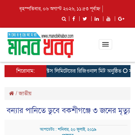
বৃহস্পতিবার, ০৬ অগাস্ট ২০২৬, ১১:৫৩ পূর্বাহ্ন
Toggle
navigation
 আফতাব ফিড প্রোডাক্টস লিমিটেডের রিজিওনাল মিট অনুষ্ঠিত
শিরোনাম:
সাতক্ষীর
/
জাতীয়
বন্যার পানিতে ডুবে বকশীগঞ্জে ৩ জনের মৃত্যু
আপডেটঃ : শনিবার, ২০ জুলাই, ২০১৯