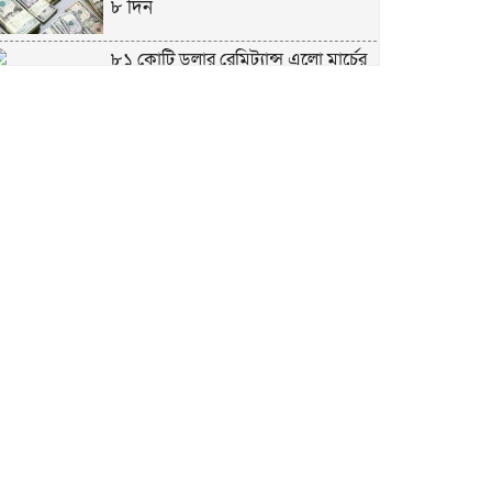
৮ দিন
৮১ কোটি ডলার রেমিট্যান্স এলো মার্চের
৮ দিন
এখনও অপরিবর্তিত মাগুরার সেই
শিশুটির অবস্থা
দায়িত্বরত ট্রাফিক পুলিশকে মারধর,
গ্রেপ্তার ১
ঢাকার ৪ থানা পরিদর্শন করলেন স্বরাষ্ট্র
উপদেষ্টার
আশাবাদী ট্রাম্প,শান্তির জন্য ছাড়ে রাজি
ইউক্রেইন?