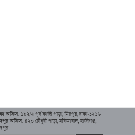
াকা অফিস:
১৯২/২ পূর্ব কাজী পাড়া, মিরপুর, ঢাকা-১২১৬
াঁদপুর অফিস:
৪২০ চৌধুরী পাড়া, মকিমাবাদ, হাজীগঞ্জ,
ঁদপুর