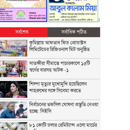
সর্বশেষ
সর্বাধিক পঠিত
কুমিল্লায় আফতাব ফিড প্রোডাক্টস
লিমিটেডের রিজিওনাল মিট অনুষ্ঠিত
সাতক্ষীরা সীমান্তে পাচারকালে ১৫টি
স্বর্ণের বারসহ আটক -১
শিল্পা মৃত্যুর মুখোমুখি হয়েছিলেন
শাহরুখের সঙ্গে সিনেমা করতে
নির্বাচনের তফসিল ঘোষণা প্রস্তুতি নেওয়া
হচ্ছে: সিইসি
৮১ কোটি ডলার রেমিট্যান্স এলো মার্চের