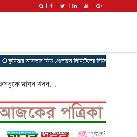
ুমিল্লায় আফতাব ফিড প্রোডাক্টস লিমিটেডের রিজিওনাল মিট অনুষ্ঠিত
েসবুকে মানব খবর…