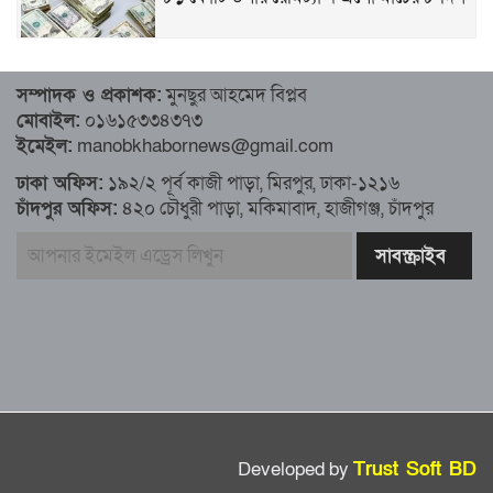
৮১ কোটি ডলার রেমিট্যান্স এলো মার্চের ৮ দিন
সম্পাদক ও প্রকাশক:
মুনছুর আহমেদ বিপ্লব
মোবাইল:
০১৬১৫৩৩৪৩৭৩
এখনও অপরিবর্তিত মাগুরার সেই শিশুটির
ইমেইল:
manobkhabornews@gmail.com
অবস্থা
ঢাকা অফিস:
১৯২/২ পূর্ব কাজী পাড়া, মিরপুর, ঢাকা-১২১৬
চাঁদপুর অফিস:
৪২০ চৌধুরী পাড়া, মকিমাবাদ, হাজীগঞ্জ, চাঁদপুর
দায়িত্বরত ট্রাফিক পুলিশকে মারধর, গ্রেপ্তার ১
ঢাকার ৪ থানা পরিদর্শন করলেন স্বরাষ্ট্র
উপদেষ্টার
আশাবাদী ট্রাম্প,শান্তির জন্য ছাড়ে রাজি
ইউক্রেইন?
Developed by
Trust Soft BD