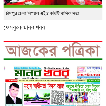
চাঁদপুর জেলা লিগ্যাল এইড কমিটি মাসিক সভা
ফেসবুকে মানব খবর…