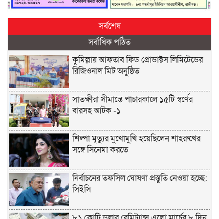
সর্বশেষ
সর্বাধিক পঠিত
কুমিল্লায় আফতাব ফিড প্রোডাক্টস লিমিটেডের
রিজিওনাল মিট অনুষ্ঠিত
সাতক্ষীরা সীমান্তে পাচারকালে ১৫টি স্বর্ণের
বারসহ আটক -১
শিল্পা মৃত্যুর মুখোমুখি হয়েছিলেন শাহরুখের
সঙ্গে সিনেমা করতে
নির্বাচনের তফসিল ঘোষণা প্রস্তুতি নেওয়া হচ্ছে:
সিইসি
৮১ কোটি ডলার রেমিট্যান্স এলো মার্চের ৮ দিন