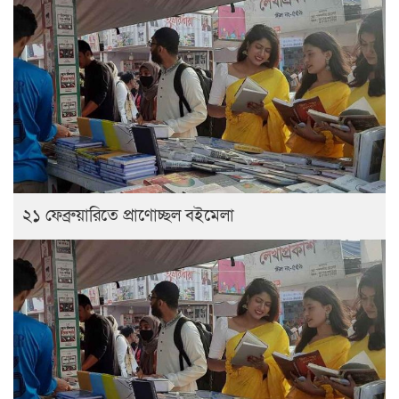
২১ ফেব্রুয়ারিতে প্রাণোচ্ছল বইমেলা