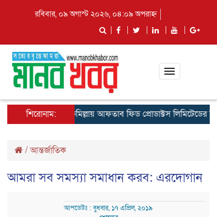
রবিবার, ০৯ অগাস্ট ২০২৬, ০৪:০৯ অপরাহ্ন
Toggle
navigation
শিরোনাম:
কুমিল্লায় আফতাব ফিড প্রোডাক্টস লিমিটেডের রিজিওনাল
/
আন্তর্জাতিক
আমরা সব সমস্যা সমাধান করব: এরদোগান
আপডেটঃ : বুধবার, ১৭ এপ্রিল, ২০১৯