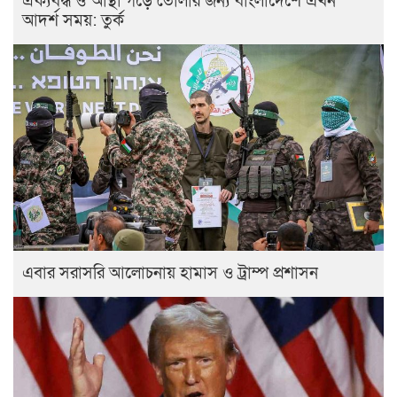
ঐক্যবদ্ধ ও আস্থা গড়ে তোলার জন্য বাংলাদেশে এখন
আদর্শ সময়: তুর্ক
এবার সরাসরি আলোচনায় হামাস ও ট্রাম্প প্রশাসন