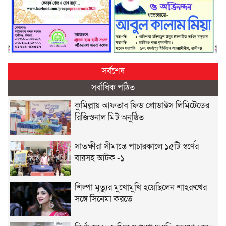
সর্বশেষ
সর্বাধিক পঠিত
কুমিল্লায় আফতাব ফিড প্রোডাক্টস লিমিটেডের
রিজিওনাল মিট অনুষ্ঠিত
সাতক্ষীরা সীমান্তে পাচারকালে ১৫টি স্বর্ণের
বারসহ আটক -১
শিল্পা মৃত্যুর মুখোমুখি হয়েছিলেন শাহরুখের
সঙ্গে সিনেমা করতে