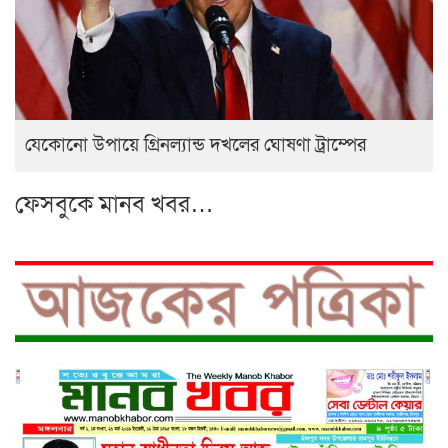
যেকোনো উপায়ে গ্রিনল্যান্ড দখলের ঘোষণা ট্রাম্পের
ফেসবুকে মানব খবর…