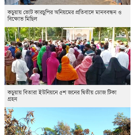
কচুয়ায় ভোট কারচুপির অনিয়মের প্রতিবাদে মানববন্ধন ও
বিক্ষোভ মিছিল
কচুয়ায় বিতারা ইউনিয়নে ৫শ জনের দ্বিতীয় ডোজ টিকা
গ্রহন