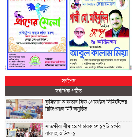
সর্বশেষ
সর্বাধিক পঠিত
কুমিল্লায় আফতাব ফিড প্রোডাক্টস লিমিটেডের
রিজিওনাল মিট অনুষ্ঠিত
সাতক্ষীরা সীমান্তে পাচারকালে ১৫টি স্বর্ণের
বারসহ আটক -১