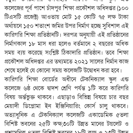
কলেজের পূর্ব পাশে চাঁদপুর শিক্ষা প্রকৌশল অধিদপ্তর (১০০
টিএসটি প্রজেক্ট) আওতায় মোট ১৫ কোটি ৭৫ লক্ষ টাকা
অর্থায়নে ১৫০ শতাংশ জমির উপর নির্মাণ হচ্ছে সুবিশাল এই
কারিগরি শিক্ষা প্রতিষ্ঠানটি। দরপত্র অনুযায়ী এই প্রতিষ্ঠানের
নির্মাণকাল ১৮ মাস ধরা হলেও বর্তমানে ২ বছরের অধিক
সময় ব্যয় করেছে সংশ্লিষ্ট ঠিকাদারি প্রতিষ্ঠান। তবে শিক্ষা
প্রকৌশল অধিদপ্তর এর তথ্যমতে ২০২১ সালের নির্মান কাজ
শেষে হলেই যে কোনো সময় কলেজটি উদ্বোধন করা হবে।
কারিগরি শিক্ষা বোর্ডের অধীনে টেকনিক্যাল স্কুল এন্ড
কলেজে ৬ষ্ঠ থেকে দ্বাদশ শ্রেণি পর্যন্ত ১টি করে কারিগরি
বিষয় অর্ন্তভুক্ত থাকবে। এছাড়াও বিভিন্ন বিষয়ে চার বছর
মেয়াদী ডিপ্লোমা ইন ইঞ্জিনিয়ারিং কোর্স চালু থাকবে।
অত্যাধুনিক এ টেকনিক্যাল কলেজটি একাডেমিক ৫তলা
বিশিষ্ট ভবনের ২৫টি কক্ষ,৩০টি উন্নত মানের টয়লেট ও
প্রশাসনিক ৪তলা বিশিষ্ট ভবনের ১৮টি কক্ষ ও ২৩টি উন্নত