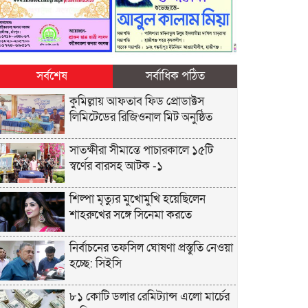
সর্বশেষ
সর্বাধিক পঠিত
কুমিল্লায় আফতাব ফিড প্রোডাক্টস
লিমিটেডের রিজিওনাল মিট অনুষ্ঠিত
সাতক্ষীরা সীমান্তে পাচারকালে ১৫টি
স্বর্ণের বারসহ আটক -১
শিল্পা মৃত্যুর মুখোমুখি হয়েছিলেন
শাহরুখের সঙ্গে সিনেমা করতে
নির্বাচনের তফসিল ঘোষণা প্রস্তুতি নেওয়া
হচ্ছে: সিইসি
৮১ কোটি ডলার রেমিট্যান্স এলো মার্চের