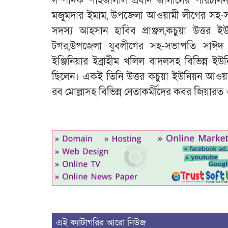
সম্পাদক শাহজালাল প্রধান জালালের পরিচালন
মজুমদার ইমাম, উপজেলা আওয়ামী লীগের সহ-সভা
সদস্য আহসান হাবিব প্রাঞ্জল,কচুয়া উত্
টগর,উপজেলা যুবলীগের সহ-সভাপতি সাঈদ 
ইঞ্জিনিয়ার ইব্রাহীম খলিল বাদলসহ বিভিন্ন ইউন
ছিলেন। একই তিনি উত্তর কচুয়া ইউনিয়ন আওয়াম
রব মোল্লাসহ বিভিন্ন নেতাকর্মীদের কবর জিয়ারত
এই ক্যাটাগরির আরো নিউজ