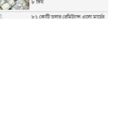
৮ দিন
৮১ কোটি ডলার রেমিট্যান্স এলো মার্চের
৮ দিন
এখনও অপরিবর্তিত মাগুরার সেই
শিশুটির অবস্থা
দায়িত্বরত ট্রাফিক পুলিশকে মারধর,
গ্রেপ্তার ১
ঢাকার ৪ থানা পরিদর্শন করলেন স্বরাষ্ট্র
উপদেষ্টার
আশাবাদী ট্রাম্প,শান্তির জন্য ছাড়ে রাজি
ইউক্রেইন?