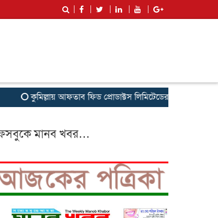
কুমিল্লায় আফতাব ফিড প্রোডাক্টস লিমিটেডের রিজিওনাল মিট অনুষ্ঠি
েসবুকে মানব খবর…