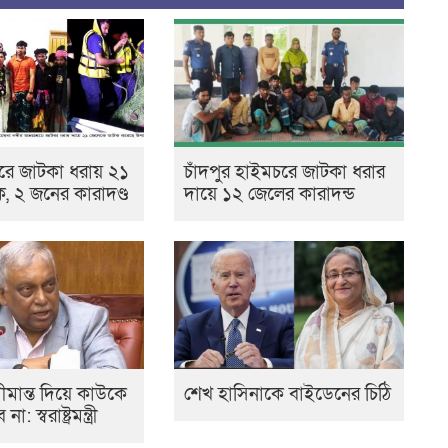
রে জাটকা ধরায় ২১
চাঁদপুর হাইমচরে জাটকা ধরার
 ২ জনের কারাদণ্ড
দায়ে ১২ জেলের কারাদন্ড
মান্ত দিয়ে কাউকে
শেখ হাসিনাকে বাইডেনের চিঠি
স্বরাষ্ট্রমন্ত্রী