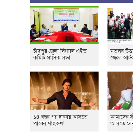
চাঁদপুর জেলা লিগ্যাল এইড
মতলব উত্ত
কমিটি মাসিক সভা
জেলে আটক,
১৪ বছর পর ঢাকায় আসতে
আমাদের সী
পারেন শাহরুখ!
আসতে দেব না: 