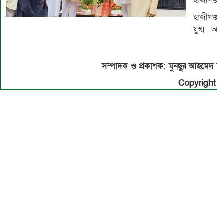
হাজীগঞ
হাজীগ
যুগ্ম
সম্পাদক ও প্রকাশক: মুনছুর আহম
Copyright