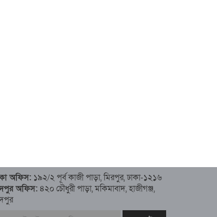
াকা অফিস:
১৯২/২ পূর্ব কাজী পাড়া, মিরপুর, ঢাকা-১২১৬
াঁদপুর অফিস:
৪২০ চৌধুরী পাড়া, মকিমাবাদ, হাজীগঞ্জ,
ঁদপুর