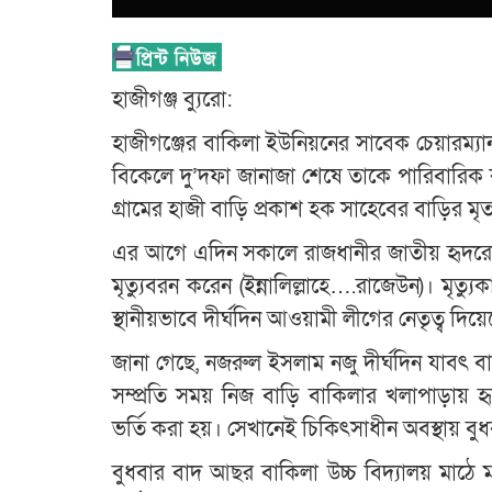
হাজীগঞ্জ ব্যুরো:
হাজীগঞ্জের বাকিলা ইউনিয়নের সাবেক চেয়ারম্যা
বিকেলে দু’দফা জানাজা শেষে তাকে পারিবারিক 
গ্রামের হাজী বাড়ি প্রকাশ হক সাহেবের বাড়ির 
এর আগে এদিন সকালে রাজধানীর জাতীয় হৃদরোগ
মৃত্যুবরন করেন (ইন্নালিল্লাহে….রাজেউন)। মৃত্যুক
স্থানীয়ভাবে দীর্ঘদিন আওয়ামী লীগের নেতৃত্ব দিয়
জানা গেছে, নজরুল ইসলাম নজু দীর্ঘদিন যাবৎ ব
সম্প্রতি সময় নিজ বাড়ি বাকিলার খলাপাড়ায় হ
ভর্তি করা হয়। সেখানেই চিকিৎসাধীন অবস্থায় বু
বুধবার বাদ আছর বাকিলা উচ্চ বিদ্যালয় মাঠে মর