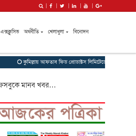
এক্সক্লুসিভ
অর্থনীতি
খেলাধুলা
বিনোদন
কুমিল্লায় আফতাব ফিড প্রোডাক্টস লিমিটেডের রিজিওনাল মিট অনুষ্
েসবুকে মানব খবর…