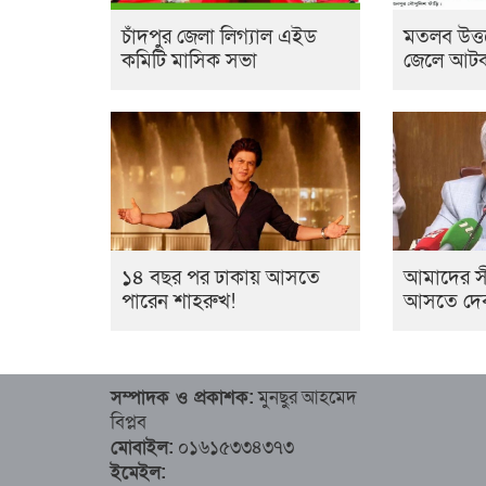
চাঁদপুর জেলা লিগ্যাল এইড
মতলব উত্ত
কমিটি মাসিক সভা
জেলে আটক,
১৪ বছর পর ঢাকায় আসতে
আমাদের সী
পারেন শাহরুখ!
আসতে দেব না: 
সম্পাদক ও প্রকাশক:
মুনছুর আহমেদ
বিপ্লব
মোবাইল:
০১৬১৫৩৩৪৩৭৩
ইমেইল: