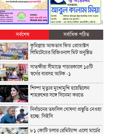
সর্বশেষ
সর্বাধিক পঠিত
কুমিল্লায় আফতাব ফিড প্রোডাক্টস
লিমিটেডের রিজিওনাল মিট অনুষ্ঠিত
সাতক্ষীরা সীমান্তে পাচারকালে ১৫টি
স্বর্ণের বারসহ আটক -১
শিল্পা মৃত্যুর মুখোমুখি হয়েছিলেন
শাহরুখের সঙ্গে সিনেমা করতে
নির্বাচনের তফসিল ঘোষণা প্রস্তুতি নেওয়া
হচ্ছে: সিইসি
৮১ কোটি ডলার রেমিট্যান্স এলো মার্চের