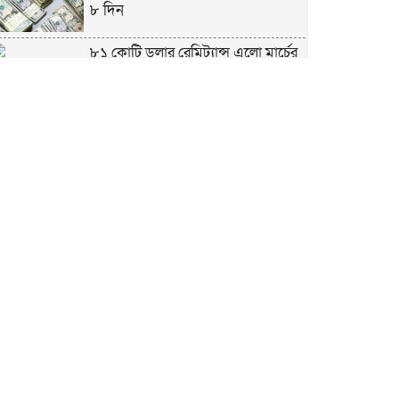
৮ দিন
৮১ কোটি ডলার রেমিট্যান্স এলো মার্চের
৮ দিন
এখনও অপরিবর্তিত মাগুরার সেই
শিশুটির অবস্থা
দায়িত্বরত ট্রাফিক পুলিশকে মারধর,
গ্রেপ্তার ১
ঢাকার ৪ থানা পরিদর্শন করলেন স্বরাষ্ট্র
উপদেষ্টার
আশাবাদী ট্রাম্প,শান্তির জন্য ছাড়ে রাজি
ইউক্রেইন?