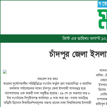
প্রিন্ট এর তারিখঃ অগাস্ট ১
চাঁদপুর জেলা ইসলা
শাসনতন
ও সাং
খালিদ। চ
সম্পর্কে
অমরেশ দত্ত জয়ঃ
নেছার
সম্পা
করোনা দূর্যোগকালীন পরিস্থিতিতে সংগঠন কর্তৃক ত্রাণ সহযোগিতা ও নানাবিধ
ইসলাম
দূর্যো
কর্মকান্ড পর্যালোচনার লক্ষ্যে চাঁদপুর জেলা ইসলামী শাসনতন্ত্র ছাত্র
ছিলেন 
পর্যাল
আন্দোলনের এক জরুরী সভা অনুষ্ঠিত হয়েছে। ২৯ শে মে শুক্রবার রাত ৮
সেলি
করার 
টায় সংগঠনের বিপুনীবাগস্থ কার্যালয়ে এ সভা করা হয়। সভায় আমন্ত্রিত
সম্পাদক
সংশ্লিষ
অতিথি হিসেবে দিকনির্দেশনামূলক বক্তব্য রাখেন ঢাকা বিশ্ববিদ্যালয় ইসলামী
রাকিবুল 