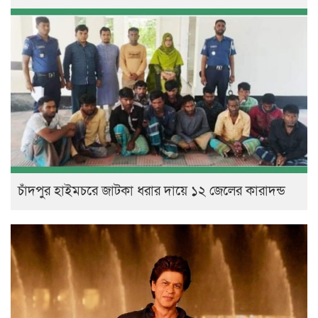
চাঁদপুর হাইমচরে জাটকা ধরার দায়ে ১২ জেলের কারাদন্ড