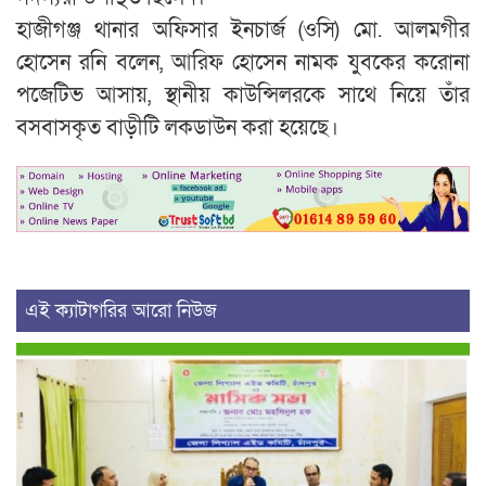
হাজীগঞ্জ থানার অফিসার ইনচার্জ (ওসি) মো. আলমগীর
হোসেন রনি বলেন, আরিফ হোসেন নামক যুবকের করোনা
পজেটিভ আসায়, স্থানীয় কাউন্সিলরকে সাথে নিয়ে তাঁর
বসবাসকৃত বাড়ীটি লকডাউন করা হয়েছে।
এই ক্যাটাগরির আরো নিউজ