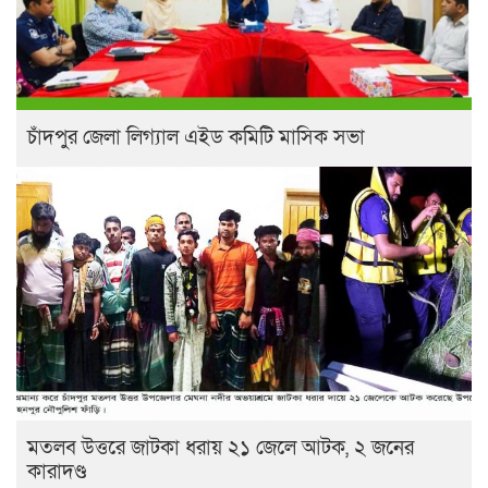
চাঁদপুর জেলা লিগ্যাল এইড কমিটি মাসিক সভা
মতলব উত্তরে জাটকা ধরায় ২১ জেলে আটক, ২ জনের
কারাদণ্ড