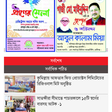
সর্বশেষ
সর্বাধিক পঠিত
কুমিল্লায় আফতাব ফিড প্রোডাক্টস লিমিটেডের
রিজিওনাল মিট অনুষ্ঠিত
সাতক্ষীরা সীমান্তে পাচারকালে ১৫টি স্বর্ণের
বারসহ আটক -১