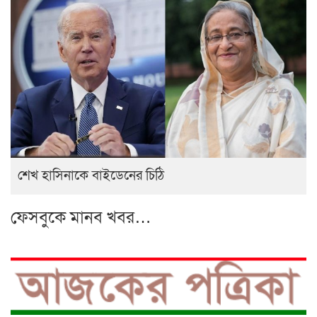
শেখ হাসিনাকে বাইডেনের চিঠি
ফেসবুকে মানব খবর…