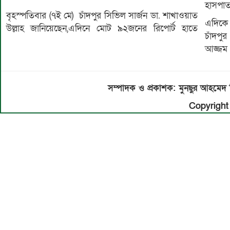
হাসপাত
বৃহস্পতিবার (৭ই মে) চাঁদপুর সিভিল সার্জন ডা. শাখাওয়াত
এদিকে 
উল্লাহ জানিয়েছেন,এদিনে মোট ৯২জনের রিপোর্ট হাতে
চাঁদপু
আজ্জম 
সম্পাদক ও প্রকাশক: মুনছুর আহম
Copyright