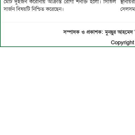
মোট দুইজন করোনায় আক্রান্ত রোগী শনাক্ত হলো। সিভিল
স্থানী
সার্জন বিষয়টি নিশ্চিত করেছেন।
সেলসম্
সম্পাদক ও প্রকাশক: মুনছুর আহম
Copyright