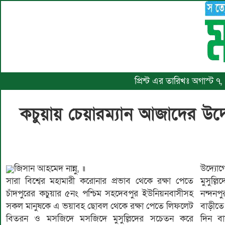
প্রিন্ট এর তারিখঃ অগাস্ট ৭
কচুয়ায় চেয়ারম্যান আজাদের উদ্
জিসান আহমেদ নান্নু, ॥
উদ্যোগ
সারা বিশ্বের মহামারী করোনার প্রভাব থেকে রক্ষা পেতে
মুসুল্
চাঁদপুরের কচুয়ার ৫নং পশ্চিম সহদেবপুর ইউনিয়নবাসীসহ
নন্দনপ
সকল মানুষকে এ ভয়াবহ ছোবল থেকে রক্ষা পেতে লিফলেট
বাড়ীতে
বিতরন ও মসজিদে মসজিদে মুসুল্লিদের সচেতন করে
দিন বা