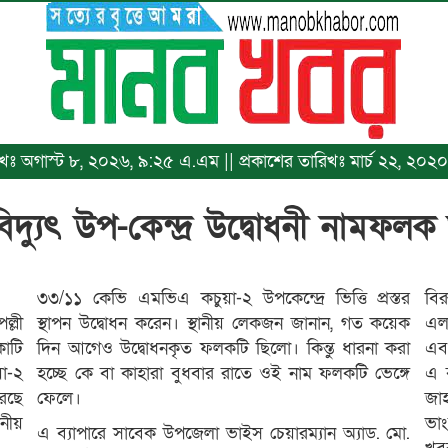
রিখঃ অগাস্ট ৮, ২০২৬, ৯:২৫ এ.এম || প্রকাশের তারিখঃ মার্চ ২২, ২০২০, ১
িদ্যুৎ উপ-কেন্দ্র উদ্বোধনী নামফল
৩৩/১১ কেভি এমভিএ কচুয়া-২ উপকেন্দ্রে ভিত্তি প্রস্তর
বির
ল্লী
স্থাপন উদ্বোধন করেন। স্থানীয় লেকজন জানান, গত কয়েক
এলা
কোটি
দিন আগেও উদ্বোধনকৃত ফলকটি ছিলো। কিন্তু ধারনা করা
এবং
া-২
হচ্ছে কে বা কাহারা বুধবার রাতে ওই নাম ফলকটি ভেঙ্গে
এ ব
করছে
ফেলে।
জাহ
ানীয়
ভা
এ ব্যাপারে সাবেক উপজেলা ভাইস চেয়ারম্যান অ্যাড. মো.