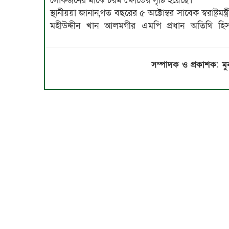
লোকজনের মাঝে চরম ক্ষোভের সৃষ্টি হয়েছে।
স্থানীয়য়া জানান,গত বছরের ৫ অক্টোম্বর সাবেক স্বরাষ্ট্রমন্ত্র
মহীউদ্দীন খান আলমগীর এমপি প্রধান অতিথি হিস
সম্পাদক ও প্রকাশক: