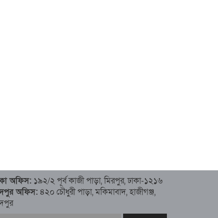
াকা অফিস:
১৯২/২ পূর্ব কাজী পাড়া, মিরপুর, ঢাকা-১২১৬
াঁদপুর অফিস:
৪২০ চৌধুরী পাড়া, মকিমাবাদ, হাজীগঞ্জ,
ঁদপুর