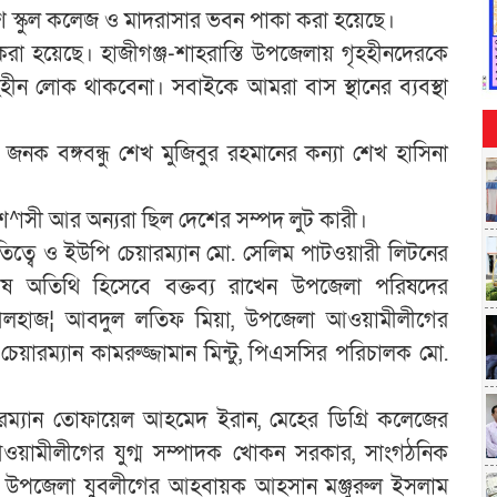
৬’শ স্কুল কলেজ ও মাদরাসার ভবন পাকা করা হয়েছে।
 করা হয়েছে। হাজীগঞ্জ-শাহরাস্তি উপজেলায় গৃহহীনদেরকে
হহীন লোক থাকবেনা। সবাইকে আমরা বাস স্থানের ব্যবস্থা
জনক বঙ্গবন্ধু শেখ মুজিবুর রহমানের কন্যা শেখ হাসিনা
ে বিশ^াসী আর অন্যরা ছিল দেশের সম্পদ লুট কারী।
ত্বে ও ইউপি চেয়ারম্যান মো. সেলিম পাটওয়ারী লিটনের
বিশেষ অতিথি হিসেবে বক্তব্য রাখেন উপজেলা পরিষদের
র আলহাজ¦ আবদুল লতিফ মিয়া, উপজেলা আওয়ামীলীগের
ারম্যান কামরুজ্জামান মিন্টু, পিএসসির পরিচালক মো.
রম্যান তোফায়েল আহমেদ ইরান, মেহের ডিগ্রি কলেজের
আওয়ামীলীগের যুগ্ম সম্পাদক খোকন সরকার, সাংগঠনিক
েল, উপজেলা যুবলীগের আহবায়ক আহসান মঞ্জুরুল ইসলাম