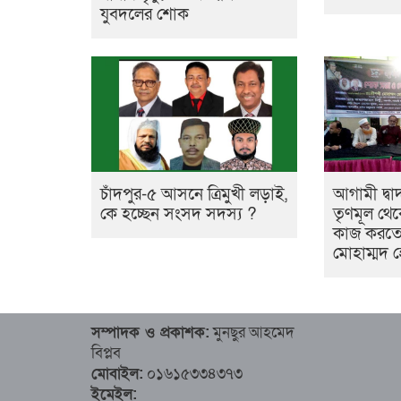
যুবদলের শোক
চাঁদপুর-৫ আসনে ত্রিমুখী লড়াই,
আগামী দ্বা
কে হচ্ছেন সংসদ সদস্য ?
তৃণমূল থেক
কাজ করতে 
মোহাম্মদ 
সম্পাদক ও প্রকাশক:
মুনছুর আহমেদ
বিপ্লব
মোবাইল:
০১৬১৫৩৩৪৩৭৩
ইমেইল: