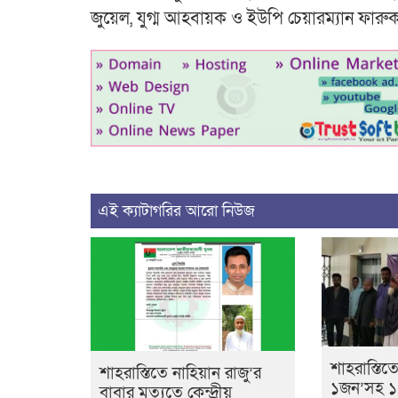
জুয়েল, যুগ্ম আহবায়ক ও ইউপি চেয়ারম্যান ফারুক দ
এই ক্যাটাগরির আরো নিউজ
শাহরাস্তিতে
শাহরাস্তিতে নাহিয়ান রাজু’র
১জন’সহ ১২ 
বাবার মৃত্যুতে কেন্দ্রীয়