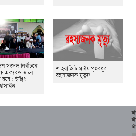
দশ সংসদ নির্বাচনে
শাহরাস্তি টামটায় গৃহবধূর
ে ঐক্যবদ্ধ ভাবে
রহস্যজনক মৃত্যু!
হবে : ইঞ্জিঃ
হোসাইন
ঢ
চ
চা