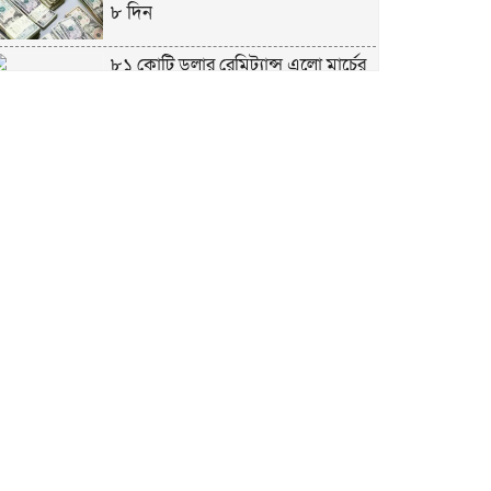
৮ দিন
৮১ কোটি ডলার রেমিট্যান্স এলো মার্চের
৮ দিন
এখনও অপরিবর্তিত মাগুরার সেই
শিশুটির অবস্থা
দায়িত্বরত ট্রাফিক পুলিশকে মারধর,
গ্রেপ্তার ১
ঢাকার ৪ থানা পরিদর্শন করলেন স্বরাষ্ট্র
উপদেষ্টার
আশাবাদী ট্রাম্প,শান্তির জন্য ছাড়ে রাজি
ইউক্রেইন?