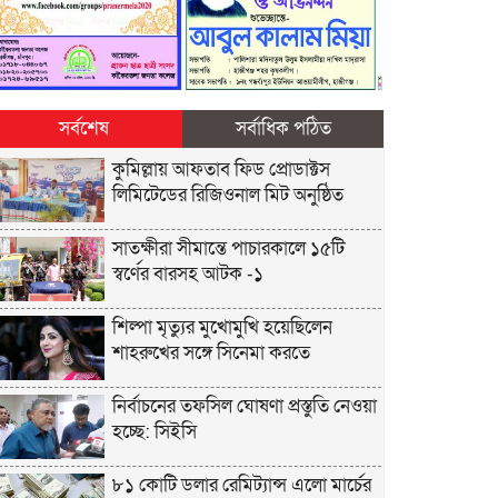
সর্বশেষ
সর্বাধিক পঠিত
কুমিল্লায় আফতাব ফিড প্রোডাক্টস
লিমিটেডের রিজিওনাল মিট অনুষ্ঠিত
সাতক্ষীরা সীমান্তে পাচারকালে ১৫টি
স্বর্ণের বারসহ আটক -১
শিল্পা মৃত্যুর মুখোমুখি হয়েছিলেন
শাহরুখের সঙ্গে সিনেমা করতে
নির্বাচনের তফসিল ঘোষণা প্রস্তুতি নেওয়া
হচ্ছে: সিইসি
৮১ কোটি ডলার রেমিট্যান্স এলো মার্চের