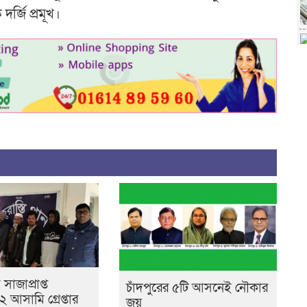
র্জি প্রমূখ।
 সাজাপ্রাপ্ত
চাঁদপুরের ৫টি আসনেই নৌকার
আসামি গ্রেপ্তার
জয়