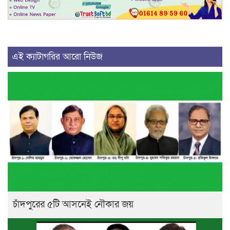
এই ক্যাটাগরির আরো নিউজ
চাঁদপুরের ৫টি আসনেই নৌকার জয়