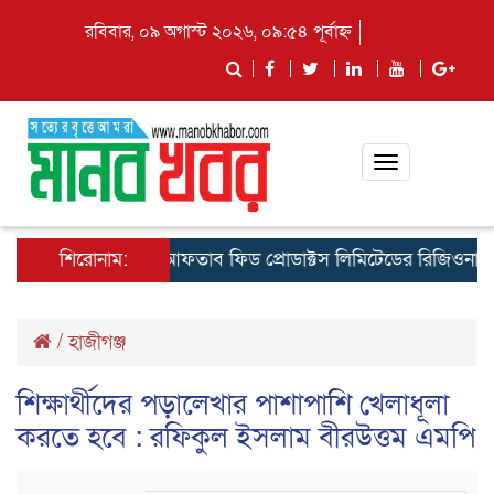
রবিবার, ০৯ অগাস্ট ২০২৬, ০৯:৫৪ পূর্বাহ্ন
Toggle
navigation
কুমিল্লায় আফতাব ফিড প্রোডাক্টস লিমিটেডের রিজিওনাল মিট অন
শিরোনাম:
/
হাজীগঞ্জ
শিক্ষার্থীদের পড়ালেখার পাশাপাশি খেলাধূলা
করতে হবে : রফিকুল ইসলাম বীরউত্তম এমপি