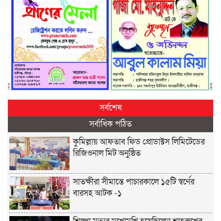
সর্বশেষ
সর্বাধিক পঠিত
কুমিল্লায় আফতাব ফিড প্রোডাক্টস লিমিটেডের
রিজিওনাল মিট অনুষ্ঠিত
সাতক্ষীরা সীমান্তে পাচারকালে ১৫টি স্বর্ণের
বারসহ আটক -১