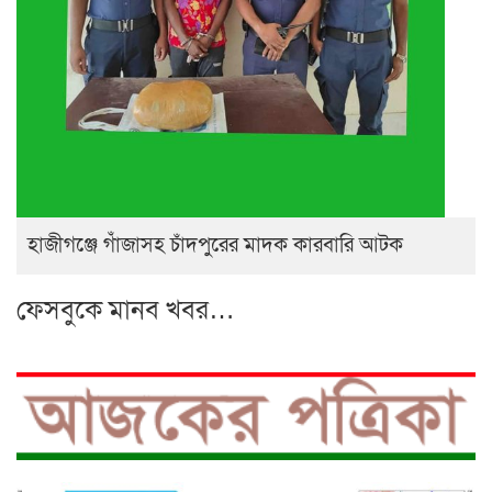
হাজীগঞ্জে গাঁজাসহ চাঁদপুরের মাদক কারবারি আটক
ফেসবুকে মানব খবর…