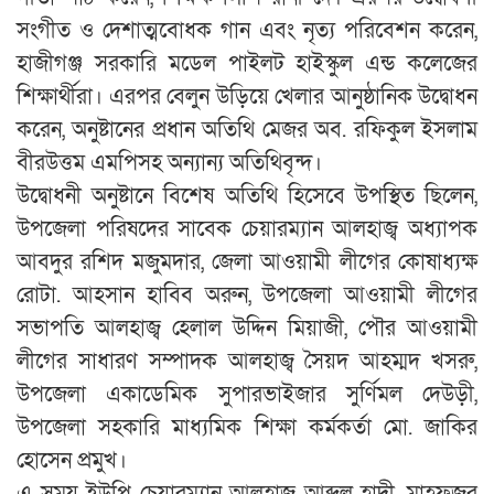
সংগীত ও দেশাত্মবোধক গান এবং নৃত্য পরিবেশন করেন,
হাজীগঞ্জ সরকারি মডেল পাইলট হাইস্কুল এন্ড কলেজের
শিক্ষার্থীরা। এরপর বেলুন উড়িয়ে খেলার আনুষ্ঠানিক উদ্বোধন
করেন, অনুষ্টানের প্রধান অতিথি মেজর অব. রফিকুল ইসলাম
বীরউত্তম এমপিসহ অন্যান্য অতিথিবৃন্দ।
উদ্বোধনী অনুষ্টানে বিশেষ অতিথি হিসেবে উপস্থিত ছিলেন,
উপজেলা পরিষদের সাবেক চেয়ারম্যান আলহাজ্ব অধ্যাপক
আবদুর রশিদ মজুমদার, জেলা আওয়ামী লীগের কোষাধ্যক্ষ
রোটা. আহসান হাবিব অরুন, উপজেলা আওয়ামী লীগের
সভাপতি আলহাজ্ব হেলাল উদ্দিন মিয়াজী, পৌর আওয়ামী
লীগের সাধারণ সম্পাদক আলহাজ্ব সৈয়দ আহম্মদ খসরু,
উপজেলা একাডেমিক সুপারভাইজার সুর্ণিমল দেউড়ী,
উপজেলা সহকারি মাধ্যমিক শিক্ষা কর্মকর্তা মো. জাকির
হোসেন প্রমুখ।
এ সময় ইউপি চেয়ারম্যান আলহাজ্ব আব্দুল হাদী, মাহফুজুর