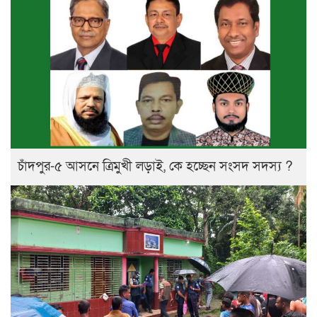
চাঁদপুর-৫ আসনে ত্রিমুখী লড়াই, কে হচ্ছেন সংসদ সদস্য ?