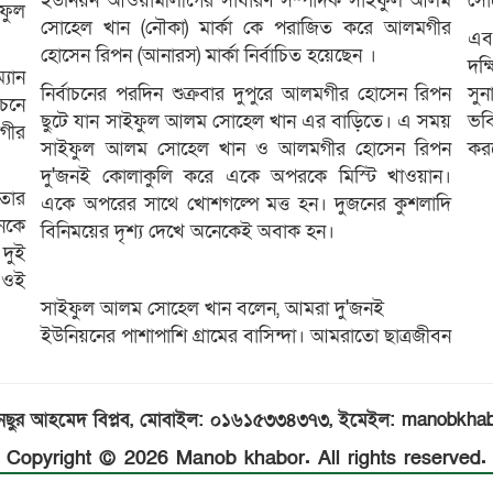
ইউনিয়ন আওয়ামীলীগের সাধারণ সম্পাদক সাইফুল আলম
সোহ
ফুল
সোহেল খান (নৌকা) মার্কা কে পরাজিত করে আলমগীর
এব
হোসেন রিপন (আনারস) মার্কা নির্বাচিত হয়েছেন ।
দক্
্যান
নির্বাচনের পরদিন শুক্রবার দুপুরে আলমগীর হোসেন রিপন
সুন
াচনে
ছুটে যান সাইফুল আলম সোহেল খান এর বাড়িতে। এ সময়
ভব
গীর
সাইফুল আলম সোহেল খান ও আলমগীর হোসেন রিপন
কর
দু'জনই কোলাকুলি করে একে অপরকে মিস্টি খাওয়ান।
তার
একে অপরের সাথে খোশগল্পে মত্ত হন। দুজনের কুশলাদি
ানকে
বিনিময়ের দৃশ্য দেখে অনেকেই অবাক হন।
 দুই
ই ওই
সাইফুল আলম সোহেল খান বলেন, আমরা দু'জনই
ইউনিয়নের পাশাপাশি গ্রামের বাসিন্দা। আমরাতো ছাত্রজীবন
 মুনছুর আহমেদ বিপ্লব, মোবাইল: ০১৬১৫৩৩৪৩৭৩, ইমেইল: manobk
Copyright © 2026 Manob khabor. All rights reserved.