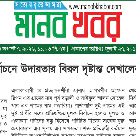
িখঃ অগাস্ট ৭, ২০২৬, ১১:০৩ পি.এম || প্রকাশের তারিখঃ জুলাই ২৭, ২০১
চনে উদারতার বিরল দৃষ্টান্ত দেখালে
এলাকাবাসী ও প্রত্যক্ষদর্শীরা জানায় আলমগীর হোসেন
থে
রিপন এর গ্রামের নাম পূর্ব বড়ালী ও সাইফুল আলম সোহেল
নির
বিরল
খান এর গ্রামের নাম গজারিয়া। পাশাপাশি দুই গ্রামের এই
আর
। যা
দুই প্রার্থীর মধ্যে প্রতিদ্বন্দ্বিতামূলক নির্বাচন হলেও মূলত ও
আল
 দুই
এলাকায় গরীবের বন্ধু হিসেবে পরিচিত ছিলেন সাবেক নুরু
আম
ীগ ও
চেয়ারম্যান এর সুনাম এর সক্ষমতা। শক্ত প্রতিদ্বন্দ্বী বর্তমান
দু
যান-